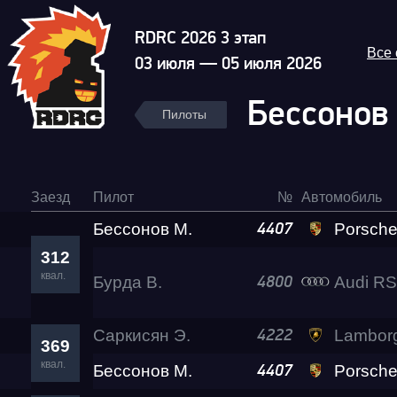
RDRC 2026 3 этап
Все
03 июля — 05 июля 2026
Бессонов
Пилоты
Заезд
Пилот
№
Автомобиль
Бессонов М.
Porsche 911 Tu
4407
312
квал.
Бурда В.
Audi R
4800
Саркисян Э.
Lamborghini Huracan LP
4222
369
квал.
Бессонов М.
Porsche 911 Tu
4407