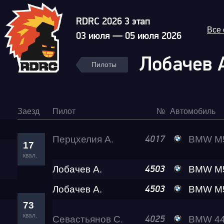
RDRC 2026 3 этап
Все
03 июля — 05 июля 2026
Лобачев 
Пилоты
Заезд
Пилот
№
Автомобиль
Перцхелия А.
BMW M5 Gos
4017
17
квал.
Лобачев А.
BMW M5 Lev
4503
Лобачев А.
BMW M5 Lev
4503
73
квал.
Севастьянов С.
BMW 440 Lev
4025