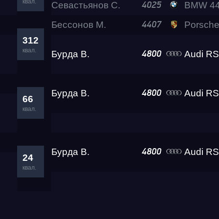
квал.
Севастьянов С.
BMW 440 Lev
4025
Бессонов М.
Porsche 911 Tu
4407
312
квал.
Бурда В.
Audi R
4800
Бурда В.
Audi R
4800
66
квал.
Бурда В.
Audi R
4800
24
квал.