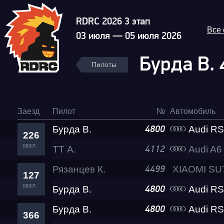
RDRC 2026 3 этап
Все
03 июля — 05 июля 2026
Бурда В.
Пилоты
Заезд
Пилот
№
Автомобиль
Бурда В.
Audi R
4800
226
квал.
ТТ А.
Audi A6 Lev
4112
Рязанцев К.
4499
127
квал.
Бурда В.
Audi R
4800
Бурда В.
Audi R
4800
366