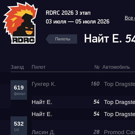
RDRC 2026 3 этап
Все
03 июля — 05 июля 2026
Найт Е.
5
Пилоты
Заезд
Пилот
№
Автомобиль
Гунгер К.
160
619
финал
Найт Е.
54
Найт Е.
54
532
1/4
Лисин Д.
28