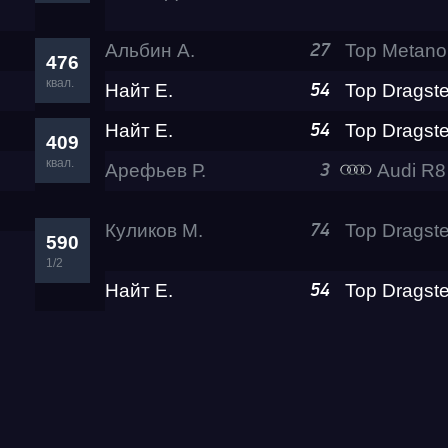
Альбин А.
27
476
квал.
Найт Е.
54
Найт Е.
54
409
квал.
Арефьев Р.
Audi R8 Rokot
3
Куликов М.
Top Dragste
74
590
1/2
Найт Е.
54