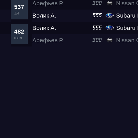
Арефьев Р.
Nissan GT-R (R35)
300
537
1/4
Волик А.
Subaru Impre
555
Волик А.
Subaru Impre
555
482
квал.
Арефьев Р.
Nissan GT-R (R35)
300