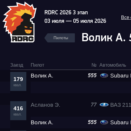
RDRC 2026 3 этап
Все
03 июля — 05 июля 2026
Волик А.
Пилоты
Заезд
Пилот
№
Автомобиль
Волик А.
Subaru Impre
555
179
квал.
Асланов Э.
ВАЗ 21
77
416
квал.
Волик А.
Subaru Impre
555