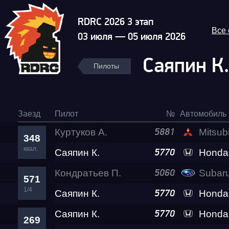
RDRC 2026 3 этап
Все
03 июля — 05 июля 2026
Саяпин К
Пилоты
Заезд
Пилот
№
Автомобиль
Куртуков А.
Mitsubishi 
5881
348
квал.
Саяпин К.
Гонка
Honda
5770
Кондратьев П.
Subaru I
5060
571
RDRC Юг 6 этап
1/4
Саяпин К.
Honda
5770
Саяпин К.
Honda
5770
269
Суперкубок RDRC 2