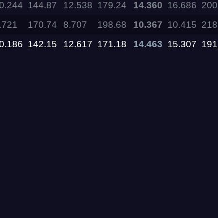
0.244
144.87
12.538
179.24
14.360
16.686
200
.721
170.74
8.707
198.68
10.367
10.415
218
11.09.2026
0.186
142.15
12.617
171.18
14.463
15.307
191
05.09.2026 —
06.09.2026
28.08.2026 —
30.08.2026
27.08.2026
22.08.2026
14.08.2026 —
16.08.2026