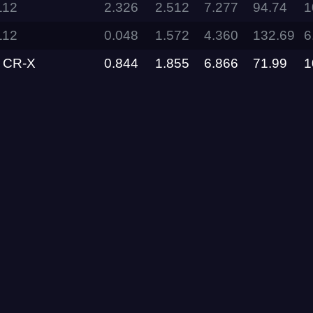
112
2.326
2.512
7.277
94.74
1
112
0.048
1.572
4.360
132.69
6
RDRC
Racepark
 CR-X
0.844
1.855
6.866
71.99
1
Evolution
Racepark
RDRC
Racepark
RDRC
RO
Racepark
RDRC
Racepark
Siberia
Dragway