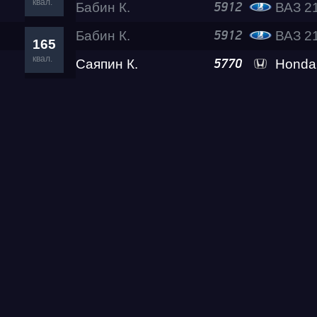
квал.
Бабин К.
ВАЗ 2
5912
Бабин К.
ВАЗ 2
5912
Test & Tune PRO
165
квал.
Саяпин К.
Honda
5770
RDRC Юг 5 этап
RDRC 2026 5 этап
Test & Tune Super P
Test & Tune PRO
RDRC Сибирь 4 этап