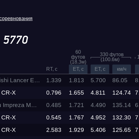
 соревнования
.
5770
60
330 футов
футов
(100.6м)
(18.3м)
RT, c
ET, c
ET, c
км/ч
Lancer Evolution VI
1.339
1.813
5.700
86.05
8
 CR-X
0.796
1.655
4.811
Трасса
124.74
7
mpreza MSTRSK
0.485
1.721
4.490
135.14
6
Evolution
Racepark
 CR-X
0.545
1.767
4.952
132.30
7
 CR-X
2.583
1.929
5.406
125.65
7
RDRC
026
Racepark