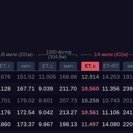
1000 футов
1/8 мили (201м)
1/4 мили (402м)
(304.8м)
ET, c
км/ч
ET, c
км/ч
ET, c
ET+RT
км
.676
151.52
11.005
168.86
12.914
14.253
191
.128
Дата проведения
167.71
9.039
211.70
10.560
11.356
239
.701
179.02
8.601
207.73
10.258
10.743
201
03.10.2026 —
04.10.2026
.176
172.54
9.042
213.27
10.561
11.106
241
.860
173.37
9.867
198.13
11.497
14.080
220
12.09.2026 —
13.09.2026