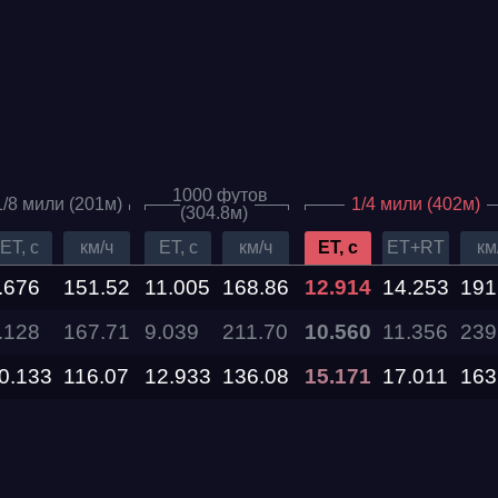
1000 футов
1/8 мили (201м)
1/4 мили (402м)
(304.8м)
ET, c
км/ч
ET, c
км/ч
ET, c
ET+RT
км
.676
151.52
11.005
168.86
12.914
14.253
191
.128
Дата проведения
167.71
9.039
211.70
10.560
11.356
239
0.133
116.07
12.933
136.08
15.171
17.011
163
03.10.2026 —
04.10.2026
12.09.2026 —
13.09.2026