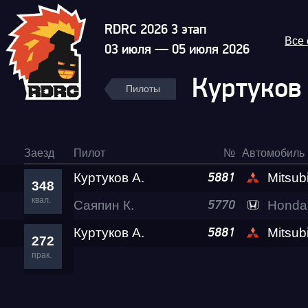
RDRC 2026 3 этап
Все
03 июля — 05 июля 2026
Куртуков
Пилоты
Заезд
Пилот
№
Автомобиль
Куртуков А.
Mitsubishi 
5881
348
квал.
Саяпин К.
Гонка
Honda
5770
Куртуков А.
Mitsubishi 
5881
272
RDRC Юг 6 этап
прак.
Суперкубок RDRC 2