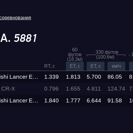
 соревнования
 А.
5881
60
330 футов
футов
(100.6м)
(18.3м)
RT, c
ET, c
ET, c
км/ч
Lancer Evolution VI
1.339
1.813
5.700
86.05
8
 CR-X
0.796
1.655
4.811
Трасса
124.74
7
Lancer Evolution VI
1.840
1.777
6.644
91.58
1
Evolution
Racepark
RDRC
026
Racepark