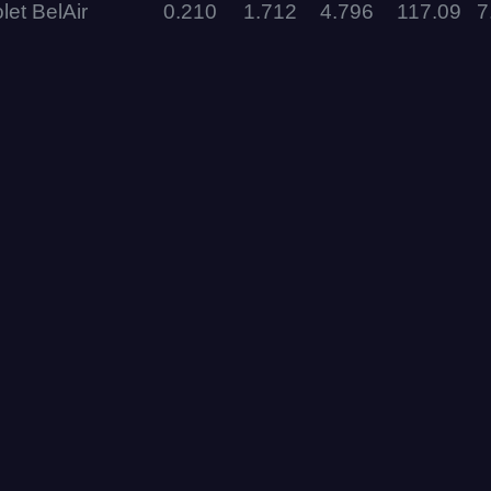
et BelAir
0.210
1.712
4.796
117.09
7
RDRC
Racepark
Evolution
Racepark
RDRC
Racepark
RDRC
RO
Racepark
RDRC
Racepark
Siberia
Dragway