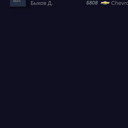
квал.
Быков Д.
Chevrol
6808
Test & Tune PRO
RDRC Юг 5 этап
RDRC 2026 5 этап
Test & Tune Super P
Test & Tune PRO
RDRC Сибирь 4 этап