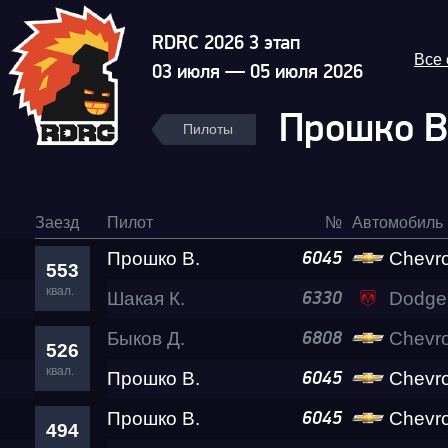
RDRC 2026 3 этап
Все
03 июля — 05 июля 2026
Прошко В
Пилоты
Заезд
Пилот
№
Автомобиль
Прошко В.
Chevrolet
6045
553
квал.
Шакая К.
Гонка
Dodge 
6330
Быков Д.
Chevrol
6808
526
RDRC Юг 6 этап
квал.
Прошко В.
Chevrolet
6045
Прошко В.
Chevrolet
6045
494
Суперкубок RDRC 2