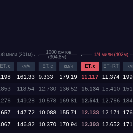
1000 футов
1/8 мили (201м)
1/4 мили (402м)
(304.8м)
ET, c
км/ч
ET, c
км/ч
ET, c
ET+RT
км
.198
161.33
9.333
179.19
11.117
11.374
199
.853
Дата проведения
118.54
12.730
136.52
15.134
15.410
151
.276
149.28
10.578
169.81
12.541
12.766
184
03.10.2026 —
04.10.2026
.657
147.72
10.088
155.71
12.133
12.171
176
.067
146.82
10.370
170.94
12.393
12.652
171
12.09.2026 —
13.09.2026