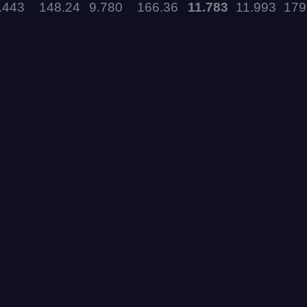
.443
148.24
9.780
166.36
11.783
11.993
179
11.09.2026
05.09.2026 —
06.09.2026
28.08.2026 —
30.08.2026
27.08.2026
22.08.2026
14.08.2026 —
16.08.2026