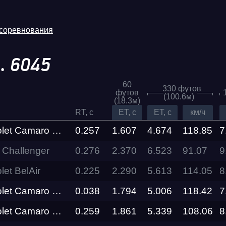
 соревнования
.
6045
60
330 футов
футов
(100.6м)
(18.3м)
RT, c
ET, c
ET, c
км/ч
 Camaro ZL1 Tuned
0.257
1.607
4.674
118.85
7
Challenger
0.276
2.370
6.523
Трасса
91.07
9
et BelAir
0.225
2.290
5.613
114.05
8
Evolution
Racepark
 Camaro ZL1 Tuned
0.038
1.794
5.006
118.42
7
 Camaro ZL1 Tuned
0.259
1.861
5.339
108.06
8
RDRC
026
Racepark