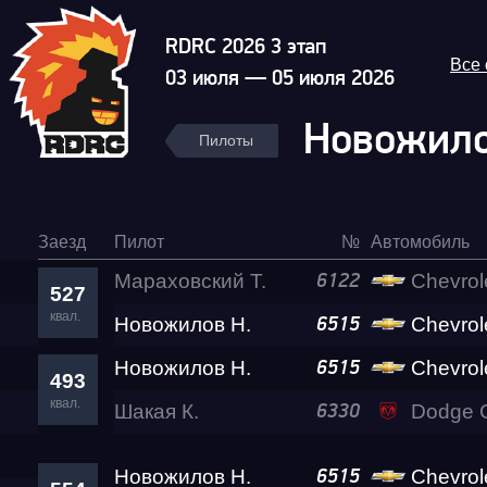
RDRC 2026 3 этап
Все
03 июля — 05 июля 2026
Новожило
Пилоты
Заезд
Пилот
№
Автомобиль
Мараховский Т.
Chevrol
6122
527
квал.
Новожилов Н.
Chevrolet
6515
Новожилов Н.
Chevrolet
6515
493
квал.
Шакая К.
Dodge C
6330
Новожилов Н.
Chevrolet
6515