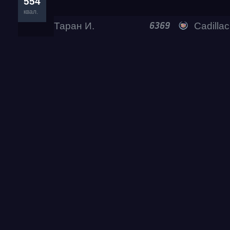
554
квал.
Таран И.
Cadilla
6369