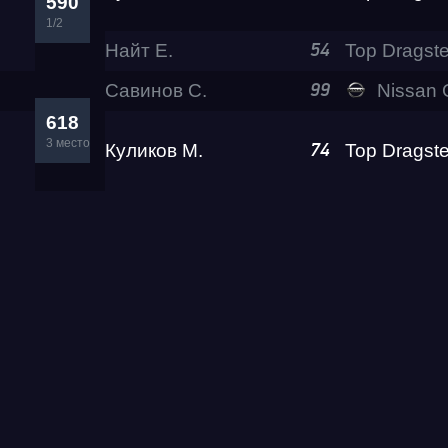
590
1/2
Найт Е.
54
Савинов С.
Nissan GT-R PL
99
618
3 место
Куликов М.
Top Dragste
74