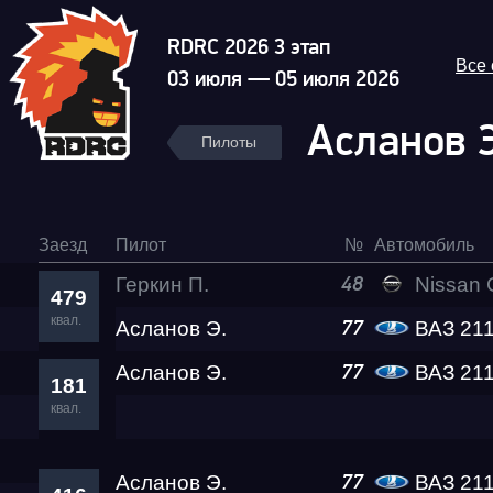
RDRC 2026 3 этап
Все
03 июля — 05 июля 2026
Асланов 
Пилоты
Заезд
Пилот
№
Автомобиль
Геркин П.
Nissan GT-R 
48
479
квал.
Асланов Э.
ВАЗ 21
77
Асланов Э.
ВАЗ 21
77
181
квал.
Асланов Э.
ВАЗ 21
77