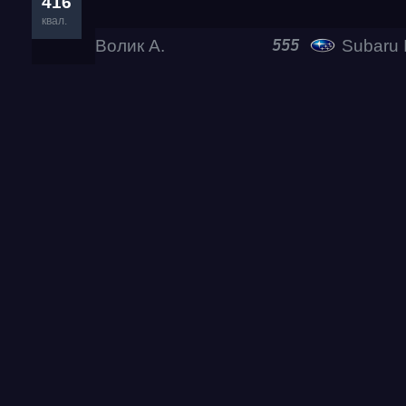
416
квал.
Волик А.
Subaru Impre
555