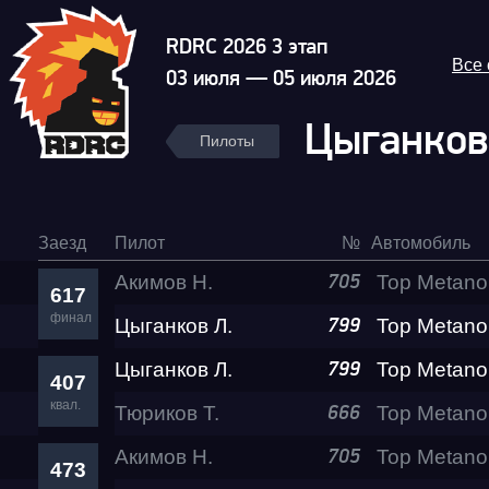
RDRC 2026 3 этап
Все
03 июля — 05 июля 2026
Цыганков
Пилоты
Заезд
Пилот
№
Автомобиль
Акимов Н.
705
617
финал
Цыганков Л.
799
Цыганков Л.
799
407
квал.
Тюриков Т.
666
Акимов Н.
705
473