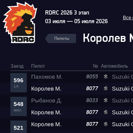
RDRC 2026 3 этап
Все
03 июля — 05 июля 2026
Королев 
Пилоты
Заезд
Пилот
№
Автомобиль
Пахомов М.
Suzuki GSX-1300
8055
596
1/4
Королев М.
Suzuki GSX-1300
8077
Рыбанов Д.
Suzuki GSX-1300
8033
548
квал.
Королев М.
Suzuki GSX-1300
8077
Королев М.
Suzuki GSX-1300
8077
521