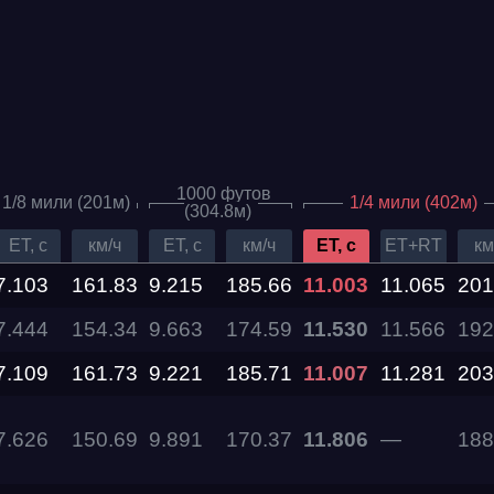
1000 футов
1/8 мили (201м)
1/4 мили (402м)
(304.8м)
ET, c
км/ч
ET, c
км/ч
ET, c
ET+RT
км
7.103
161.83
9.215
185.66
11.003
11.065
201
7.444
154.34
9.663
174.59
11.530
11.566
192
Дата проведения
7.109
161.73
9.221
185.71
11.007
11.281
203
03.10.2026 —
04.10.2026
7.626
150.69
9.891
170.37
11.806
—
188
12.09.2026 —