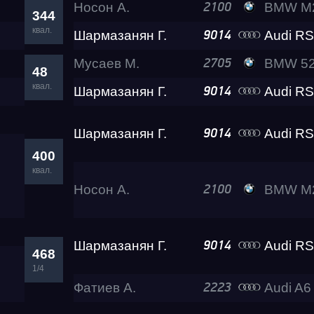
Носон А.
BMW M2
2100
344
квал.
Шармазанян Г.
Audi R
9014
Test & Tune PRO
Мусаев М.
BMW 520D Su
2705
48
квал.
Шармазанян Г.
Audi R
9014
RDRC Юг 5 этап
Шармазанян Г.
Audi R
9014
RDRC 2026 5 этап
400
квал.
Носон А.
BMW M2
2100
Test & Tune Super P
Test & Tune PRO
Шармазанян Г.
Audi R
9014
468
1/4
Фатиев А.
Audi A6
2223
RDRC Сибирь 4 этап