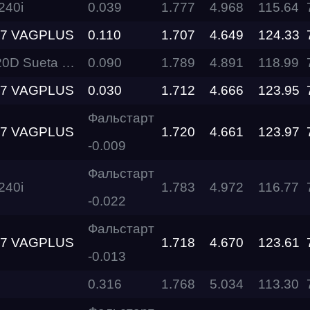
Racepark
40i
0.039
1.777
4.968
115.64
S7 VAGPLUS
0.110
1.707
4.649
124.33
RDRC
Racepark
eta Performance
0.090
1.789
4.891
118.99
S7 VAGPLUS
0.030
1.712
4.666
123.95
Evolution
Racepark
Фальстарт
S7 VAGPLUS
1.720
4.661
123.97
RDRC
-0.009
Racepark
Фальстарт
40i
1.783
4.972
116.77
RDRC
RO
Racepark
-0.022
Фальстарт
RDRC
S7 VAGPLUS
1.718
4.670
123.61
Racepark
-0.013
0.316
1.768
5.034
113.30
Siberia
Dragway