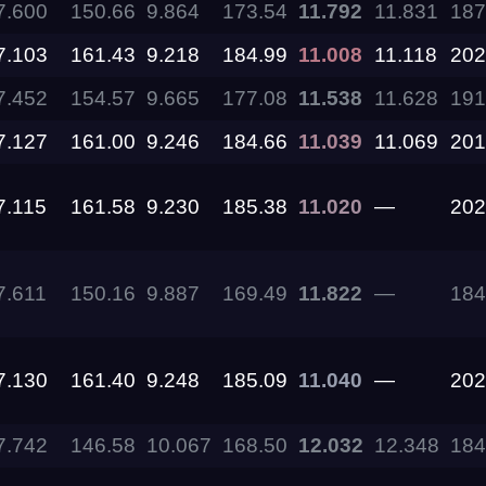
13.09.2026
7.600
150.66
9.864
173.54
11.792
11.831
187
7.103
161.43
9.218
184.99
11.008
11.118
202
11.09.2026
7.452
154.57
9.665
177.08
11.538
11.628
191
7.127
161.00
9.246
184.66
11.039
11.069
201
05.09.2026 —
06.09.2026
7.115
161.58
9.230
185.38
11.020
—
202
28.08.2026 —
30.08.2026
7.611
150.16
9.887
169.49
11.822
—
184
27.08.2026
22.08.2026
7.130
161.40
9.248
185.09
11.040
—
202
7.742
146.58
10.067
168.50
12.032
12.348
184
14.08.2026 —
16.08.2026