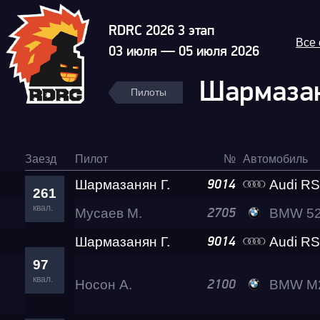
RDRC 2026 3 этап
Все
03 июля — 05 июля 2026
Шармазан
Пилоты
Заезд
Пилот
№
Автомобиль
Шармазанян Г.
Audi R
9014
261
квал.
Мусаев М.
BMW 520D Su
2705
Гонка
Шармазанян Г.
Audi R
9014
97
RDRC Юг 6 этап
квал.
Носон А.
BMW M2
2100
Суперкубок RDRC 2