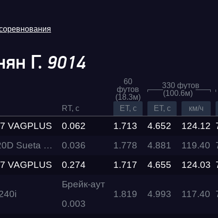
 соревнования
ян Г.
9014
60
330 футов
футов
(100.6м)
(18.3м)
RT, c
ET, c
ET, c
км/ч
S7 VAGPLUS
0.062
1.713
4.652
124.12
eta Performance
0.036
1.778
4.881
119.40
Трасса
S7 VAGPLUS
0.274
1.717
4.655
124.03
Evolution
Брейк-аут
Racepark
40i
1.819
4.993
117.40
0.003
RDRC
026