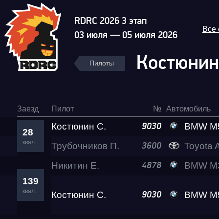
RDRC 2026 3 этап
Все
03 июля — 05 июля 2026
Костюнин
Пилоты
Заезд
Пилот
№
Автомобиль
Костюнин С.
BMW M
9030
28
квал.
Трубочников П.
Toyota A
3600
Никитин Е.
BMW M3
4878
139
квал.
Костюнин С.
BMW M
9030