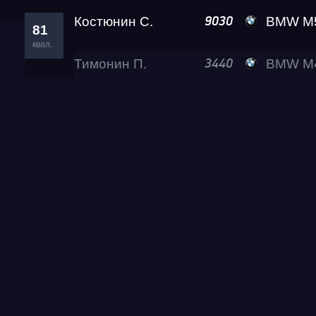
Костюнин С.
BMW M
9030
81
квал.
Тимонин П.
BMW M440I
3440