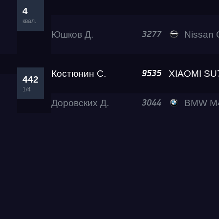
4
квал.
Юшков Д.
Nissan GT-
3277
Костюнин С.
9535
442
1/4
Доровских Д.
BMW M4 A2
3044