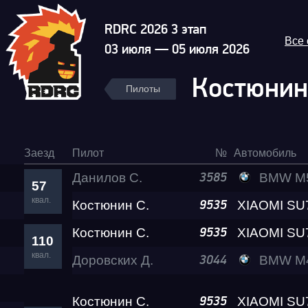
RDRC 2026 3 этап
Все
03 июля — 05 июля 2026
Костюнин
Пилоты
Заезд
Пилот
№
Автомобиль
Данилов С.
BMW M5 Al
3585
57
квал.
Костюнин С.
9535
Костюнин С.
9535
110
квал.
Доровских Д.
BMW M4 A2
3044
Костюнин С.
9535