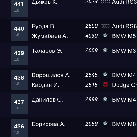
Дьяков К.
Audi RS
2023
441
1/8
Бурда В.
Audi RS
2800
440
1/8
Жумабаев А.
BMW M5
4030
Таларов Э.
BMW M3 A2 
2009
439
1/8
Ворошилов А.
BMW M4 VOROSHILO
2545
438
1/8
Кардан И.
Dodge Challenger SRT D
2616
Данилов С.
BMW M4 Ale
2999
437
1/8
Борисова А.
BMW M8 Gran Coupe Black
2069
436
1/8