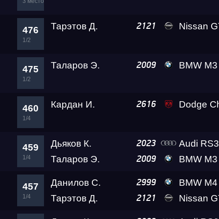
3 место
Тарэтов Д.
Nissan GT-R Go
2121
476
1/2
Таларов Э.
BMW M3 A2 
2009
475
1/2
Кардан И.
Dodge Challenger SRT D
2616
460
1/4
Дьяков К.
Audi RS
2023
459
1/4
Таларов Э.
BMW M3 A2 
2009
Данилов С.
BMW M4 Ale
2999
457
1/4
Тарэтов Д.
Nissan GT-R Go
2121