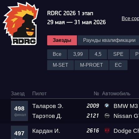
RDRC 2026 1 этап
Все со
29 мая — 31 мая 2026
Заезды
Раунды квалификации
Все
3,99
4,5
SPE
P
M-SET
M-PROET
EC
Заезд
Пилот
№
Автомобиль
Таларов Э.
BMW M3 A2 
2009
498
финал
Тарэтов Д.
Nissan GT-R Go
2121
Кардан И.
Dodge Challenger SRT D
2616
497