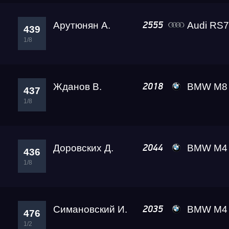
Арутюнян А.
Audi RS7
2555
439
1/8
Жданов В.
BMW M8 Level
2018
437
1/8
Доровских Д.
BMW M4 A2 
2044
436
1/8
Симановский И.
BMW M4 Crazy Frog
2035
476
1/2