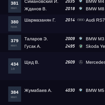
Симановский И.
BMW M4 Crazy Frog
2035
381
квал.
Жданов В.
BMW M8 Level
2018
Шармазанян Г.
Audi RS
2014
380
прак.
Таларов Э.
BMW M3 A2 
2009
379
квал.
Гусак А.
Skoda Yeti
2495
Щед В.
Mercedes-Benz E63 
2609
434
1/8
Жумабаев А.
BMW M5
4030
384
квал.