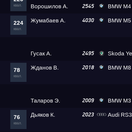
квал.
Ворошилов А.
BMW M4 VOROSHILO
2545
Жумабаев А.
BMW M5
4030
224
квал.
Таларов Э.
BMW M3 A2 
2009
223
квал.
Гусак А.
Skoda Yeti
2495
Жданов В.
BMW M8 Level
2018
78
квал.
Шармазанян Г.
Audi RS
2014
77
квал.
Таларов Э.
BMW M3 A2 
2009
Гонка
Дьяков К.
Audi RS
2023
76
квал.
RDRC Юг 6 этап