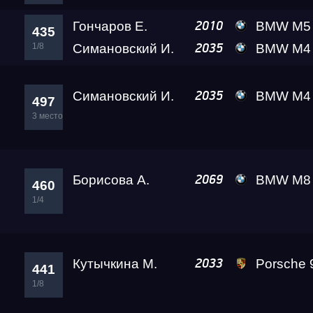
Гончаров Е.
BMW M5 Level
2010
435
1/8
Симановский И.
BMW M4 Crazy Frog
2035
Симановский И.
BMW M4 Crazy Frog
2035
497
3 место
Борисова А.
BMW M8 Gran Coupe Black
2069
460
1/4
Кутычкина М.
Porsche 911 Turbo S 
2033
441
1/8