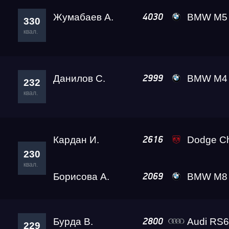
Жумабаев А.
BMW M5
4030
330
квал.
Данилов С.
BMW M4 Ale
2999
232
квал.
Кардан И.
Dodge Challenger SRT D
2616
230
квал.
Борисова А.
BMW M8 Gran Coupe Black
2069
Бурда В.
Audi RS
2800
229