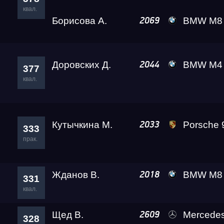
квал.
Борисова А.
BMW M8 Gran Coupe Black
2069
Доровских Д.
BMW M4 A2 
2044
377
квал.
Кутычкина М.
Porsche 911 Turbo S 
2033
333
прак.
Жданов В.
BMW M8 Level
2018
331
квал.
Щед В.
Mercedes-Benz E63 
2609
328