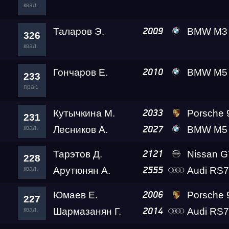
квал.
Таларов Э.
BMW M3 A2 
2009
326
квал.
Гончаров Е.
BMW M5 Level
2010
233
прак.
Кутычкина М.
Porsche 911 Turbo S 
2033
231
квал.
Лесников А.
BMW M5 Level
2027
Тарэтов Д.
Nissan GT-R Go
2121
228
квал.
Арутюнян А.
Audi RS7
2555
Юмаев Е.
Porsche 911 T
2006
227
квал.
Шармазанян Г.
Audi RS
2014