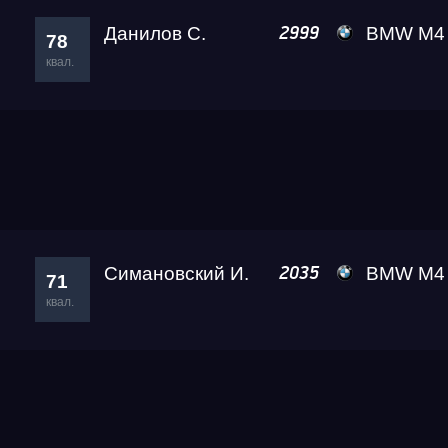
RDRC Сибирь 4 этап
Данилов С.
BMW M4 Ale
2999
78
квал.
Сибирь Гандикап
Шония М.
Dodge Challenger SRT D
2444
73
Кубок Алтайского края
квал.
Чемпионат Сибирского федерального округа
Симановский И.
BMW M4 Crazy Frog
2035
71
квал.
RDRC 2026 4 этап
Test & Tune Super PRO
Борисова А.
BMW M8 Gran Coupe Black
2069
70
квал.
Test & Tune PRO