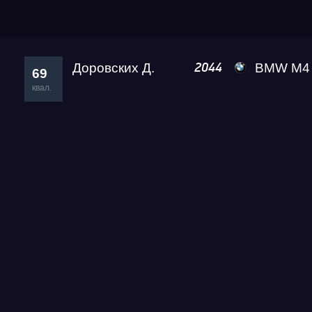
квал.
Медиа Гонки 2026
Доровских Д.
BMW M4 A2 
2044
69
Test & Tune Street
квал.
RDRC 2026 3 этап
Test & Tune Super PRO
Test & Tune Private
Test & Tune PRO ОТМЕНЕН