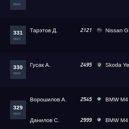
квал.
Тарэтов Д.
Nissan GT-R Go
2121
331
квал.
Гусак А.
Skoda Yeti
2495
330
квал.
Ворошилов А.
BMW M4 VOROSHILO
2545
329
квал.
Данилов С.
BMW M4 Ale
2999