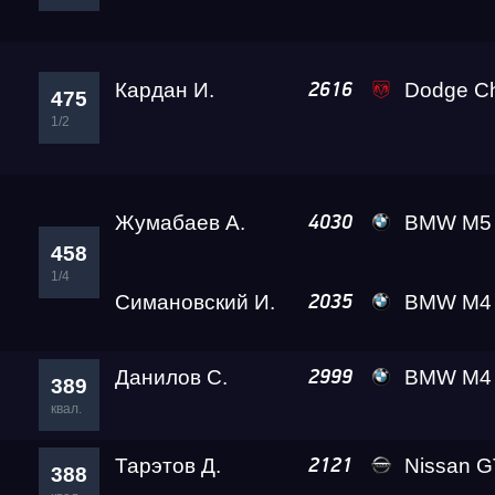
Кардан И.
Dodge Challenger SRT D
2616
475
1/2
Жумабаев А.
BMW M5
4030
458
1/4
Симановский И.
BMW M4 Crazy Frog
2035
Данилов С.
BMW M4 Ale
2999
389
квал.
Тарэтов Д.
Nissan GT-R Go
2121
388