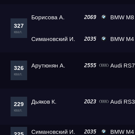
Борисова А.
BMW M8 Gran Coupe Black
2069
327
квал.
Симановский И.
BMW M4 Crazy Frog
2035
Арутюнян А.
Audi RS7
2555
326
квал.
Дьяков К.
Audi RS
2023
229
квал.
Симановский И.
BMW M4 Crazy Frog
2035
225