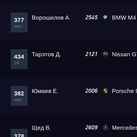
Ворошилов А.
BMW M4 VOROSHILO
2545
377
квал.
Тарэтов Д.
Nissan GT-R Go
2121
434
1/8
Юмаев Е.
Porsche 911 T
2006
382
квал.
Щед В.
Mercedes-Benz E63 
2609
378