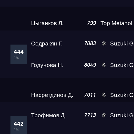
Тюриков Т.
666
446
RDRC Сибирь 4 этап
1/2
Цыганков Л.
799
Сибирь Гандикап
Седракян Г.
Suzuki 
7083
444
1/4
Кубок Алтайского края
Годунова Н.
Suzuki GSX-1300R 
8049
Чемпионат Сибирского федерального округа
Амаякян А.
Suzuki 
7005
443
1/4
Насретдинов Д.
Suzuki GSX-1300R 
7011
RDRC 2026 4 этап
Трофимов Д.
Suzuki GSX-1300R 
7713
Test & Tune Super PRO
442
1/4