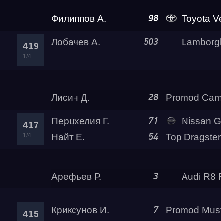
Геркин П.
Nissan GT-R G
48
422
1/4
Филиппов А.
Toyota Verossa K
98
Лобачев А.
Lamborghini Huracan LP610-
503
419
1/4
Куликов М.
Top Dragster
74
418
1/4
Лисин Д.
28
Перцхелия Г.
Nissan GTR (R35) Go
71
417
1/4
Найт Е.
54
Савинов С.
Nissan GT-R PLR 
99
416
1/4
Арефьев Р.
Audi R8 Rokot 
3
Криксунов И.
7
415