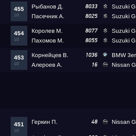
Рыбанов Д.
Suzuki GSX-1300R 
8033
455
1/2
Пасечник А.
Suzuki GSX-R1
8025
Королев М.
Suzuki GSX-1300R 
8077
454
1/2
Пахомов М.
Suzuki GSX-1300R 
8055
Корнейцев В.
BMW 3er 
1036
453
1/2
Алероев А.
Nissan GT-R
16
Перцхелия Г.
Nissan GTR (R35) Go
1071
452
1/2
Гонка
Геркин П.
Nissan GT-R G
48
451
1/2