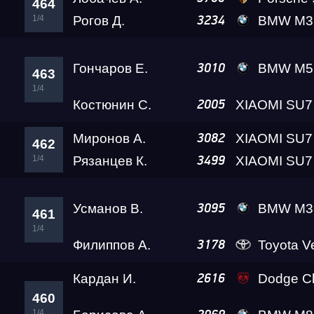
464
1/4
Рогов Д.
BMW M3 A2 
3234
Гончаров Е.
BMW M5 Leve
3010
463
1/4
Костюнин С.
2005
Миронов А.
3082
462
1/4
Рязанцев К.
3499
Усманов В.
BMW M3 A2 
3095
461
1/4
Филиппов А.
Toyota Verossa K
3178
Кардан И.
Dodge Challenger SRT 
2616
460
1/4