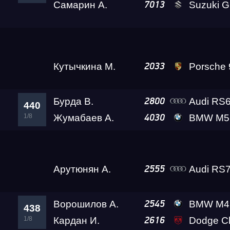
Самарин А.
Suzuki GSX-1300R 
7013
Test & Tune PRO
Дьяков К.
Audi RS
2023
Московская Миля 2026
441
1/8
Кутычкина М.
Porsche 911 Turbo S 
2033
RDRC Юг 4 этап
Бурда В.
Audi RS
2800
440
1/8
Жумабаев А.
BMW M5
4030
RDRC Сибирь 3 этап
Таларов Э.
BMW M3 A2 
2009
439
Test & Tune Private
1/8
Арутюнян А.
Audi RS7
2555
Сибирь Гандикап
Ворошилов А.
BMW M4 VOROSHIL
2545
438
1/8
Кардан И.
Dodge Challenger SRT 
2616