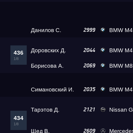
Чемпионат Алтайского края
Жданов В.
BMW M8 Leve
2018
437
Медиа Гонки 2026
1/8
Данилов С.
BMW M4 Ale
2999
Test & Tune Street
Доровских Д.
BMW M4 A2 
2044
436
1/8
RDRC 2026 3 этап
Борисова А.
BMW M8 Gran Coupe Black
2069
Гончаров Е.
BMW M5 Leve
2010
435
Test & Tune Super PRO
1/8
Симановский И.
BMW M4 Crazy Fro
2035
Test & Tune Private
Тарэтов Д.
Nissan GT-R Go
2121
434
1/8
Test & Tune PRO ОТМЕНЕН
Щед В.
Mercedes-Benz E63
2609