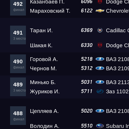
Казанбаев П.
Dodge Ch
6096
492
финал
Мараховский Т.
Chevrole
6122
Таран И.
Cadillac
6369
491
3 место
Шакая К.
Dodge Ch
6330
Горовой А.
ВАЗ 2108 Th
5218
490
финал
Чернов М.
ВАЗ 210
5312
Минько Б.
ВАЗ 211
5031
489
3 место
Журиков И.
Заз 1102 Lev
5711
Цепляев А.
ВАЗ 210
5020
488
финал
Володин А.
Subaru Impreza WR
5510