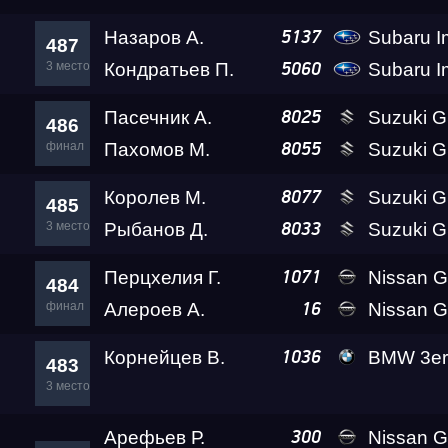
Назаров А.
Subaru Impr
5137
487
3 место
Кондратьев П.
Subaru Imp
5060
Пасечник А.
Suzuki GSX-R1
8025
486
финал
Пахомов М.
Suzuki GSX-1300R 
8055
Королев М.
Suzuki GSX-1300R 
8077
485
3 место
Рыбанов Д.
Suzuki GSX-1300R 
8033
Перцхелия Г.
Nissan GTR (R35) Go
1071
484
финал
Алероев А.
Nissan GT-R
16
Корнейцев В.
BMW 3er 
1036
483
3 место
Арефьев Р.
Nissan GT-R (R35) D
300