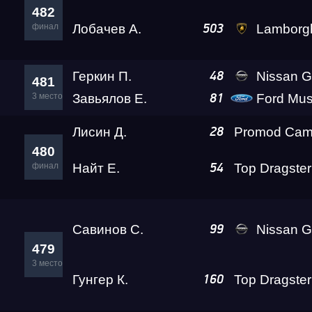
482
финал
Лобачев А.
Lamborghini Huracan LP610-
503
Геркин П.
Nissan GT-R G
48
481
3 место
Завьялов Е.
Ford Mus
81
Лисин Д.
28
480
финал
Найт Е.
54
Савинов С.
Nissan GT-R PLR 
99
479
3 место
Гунгер К.
160