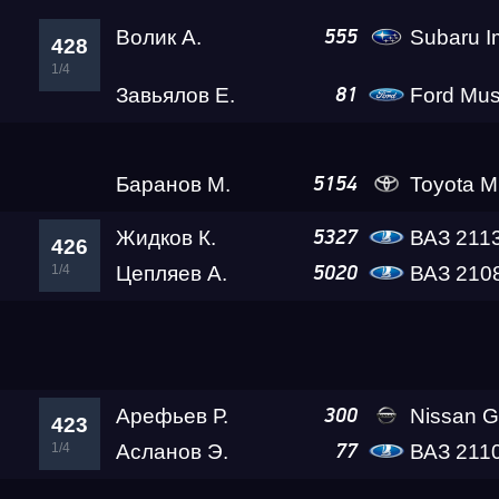
Волик А.
Subaru Imprez
555
428
1/4
Завьялов Е.
Ford Mus
81
Кондратьев П.
Subaru Imp
5060
427
1/4
Баранов М.
Toyota MR2 Ni
5154
Жидков К.
ВАЗ 211
5327
426
1/4
Цепляев А.
ВАЗ 210
5020
Назаров А.
Subaru Impr
5137
425
1/4
Арефьев Р.
Nissan GT-R (R35) D
300
423
1/4
Асланов Э.
ВАЗ 211
77