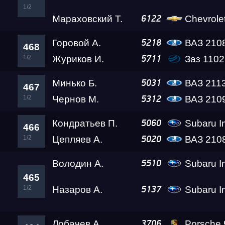
1/2
Мараховский Т.
Chevrole
6122
Горовой А.
ВАЗ 2108 Th
5218
468
1/2
Журиков И.
Заз 1102 Lev
5711
Минько Б.
ВАЗ 211
5031
467
1/2
Чернов М.
ВАЗ 210
5312
Кондратьев П.
Subaru Imp
5060
466
1/2
Цепляев А.
ВАЗ 210
5020
Володин А.
Subaru Impreza WR
5510
465
1/2
Назаров А.
Subaru Impr
5137
Лобачев А.
Porsche 911 Turbo 
3706