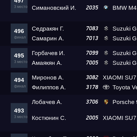
497
3 место
Симановский И.
BMW M4 Crazy Fro
2035
Седракян Г.
Suzuki 
7083
496
финал
Самарин А.
Suzuki GSX-1300R 
7013
Горбачев И.
Suzuki GSX-1
7099
495
3 место
Амаякян А.
Suzuki 
7005
Миронов А.
3082
494
финал
Филиппов А.
Toyota Verossa K
3178
Лобачев А.
Porsche 911 Turbo 
3706
493
3 место
Костюнин С.
2005