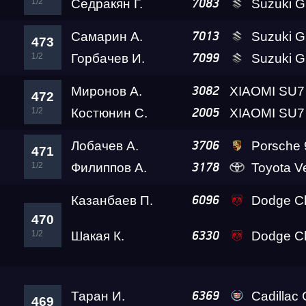
1/2
Седракян Г.
Suzuki 
7083
Самарин А.
Suzuki GSX-1300R 
7013
473
1/2
Горбачев И.
Suzuki GSX-1
7099
Миронов А.
3082
472
1/2
Костюнин С.
2005
Лобачев А.
Porsche 911 Turbo 
3706
471
1/2
Филиппов А.
Toyota Verossa K
3178
Казанбаев П.
Dodge Ch
6096
470
1/2
Шакая К.
Dodge Ch
6330
Таран И.
Cadillac
6369
469