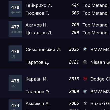
Гейнрихс И.
444
478
финал
Тюриков Т.
666
Акимов Н.
705
477
3 место
Цыганков Л.
799
Симановский И.
BMW M4 Crazy Fro
2035
476
1/2
Тарэтов Д.
Nissan GT-R Go
2121
Кардан И.
Dodge Challenger SRT 
2616
475
1/2
Таларов Э.
BMW M3 A2 
2009
Амаякян А.
Suzuki 
7005
474