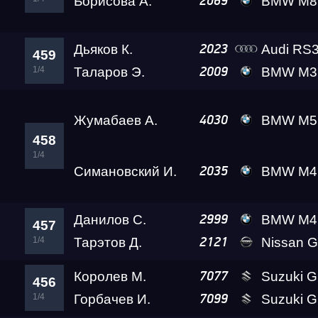
Борисова А.
BMW M8 Gran Coupe Black
2069
Дьяков К.
Audi RS
2023
459
1/4
Таларов Э.
BMW M3 A2 
2009
Жумабаев А.
BMW M5
4030
458
1/4
Симановский И.
BMW M4 Crazy Fro
2035
Данилов С.
BMW M4 Ale
2999
457
1/4
Тарэтов Д.
Nissan GT-R Go
2121
Королев М.
Suzuki GSX-1300R 
7077
456
1/4
Горбачев И.
Suzuki GSX-1
7099