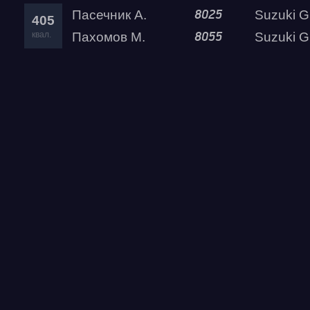
Пасечник А.
Suzuki GSX-R1
8025
405
квал.
Пахомов М.
Suzuki GSX-1300R 
8055
404
квал.
403
квал.
402
квал.