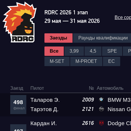
RDRC 2026 1 этап
Все со
29 мая — 31 мая 2026
Заезды
Раунды квалификации
Все
3,99
4,5
SPE
M-SET
M-PROET
EC
Заезд
Пилот
№
Автомобиль
Таларов Э.
BMW M3 A2 
2009
498
финал
Тарэтов Д.
Nissan GT-R Go
2121
Кардан И.
Dodge Challenger SRT 
2616