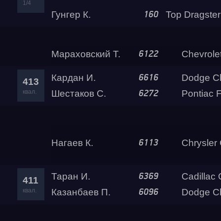
1/4
Гунгер К.
160
Шляго В.
Chevrolet
6110
414
квал.
Мараховский Т.
Chevrole
6122
Кардан И.
Dodge Challenger SRT 
6616
413
квал.
Шестаков С.
Pontiac F
6272
Войнов Д.
Chevrole
6557
412
квал.
Нагаев К.
Chrysler Cro
6113
Таран И.
Cadillac
6369
411
квал.
Казанбаев П.
Dodge Ch
6096