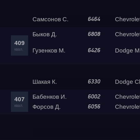
Прошко В.
Chevrolet Cam
6045
410
квал.
Самсонов С.
Chevrolet Tr
6464
Быков Д.
Chevrolet
6808
409
квал.
Гузенков М.
Dodge M
6426
Осипов И.
GMC Vandur
6089
408
квал.
Шакая К.
Dodge Ch
6330
Бабенков И.
Chevrolet Cama
6002
407
квал.
Форсов Д.
Chevrole
6056
Новожилов Н.
Chevrolet 
6515
406
квал.