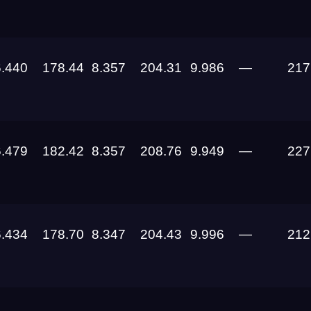
27.08.2026
22.08.2026
6.440
178.44
8.357
204.31
9.986
—
217
14.08.2026 —
16.08.2026
14.08.2026 —
6.479
182.42
8.357
208.76
9.949
—
227
16.08.2026
14.08.2026 —
16.08.2026
6.434
178.70
8.347
204.43
9.996
—
212
14.08.2026 —
16.08.2026
07.08.2026 —
09.08.2026