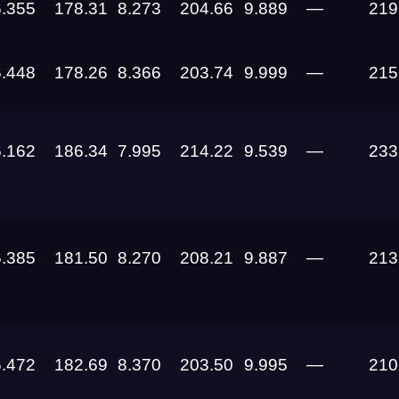
6.355
178.31
8.273
204.66
9.889
—
219
06.08.2026
6.448
178.26
8.366
203.74
9.999
—
215
01.08.2026
6.162
186.34
7.995
214.22
9.539
—
233
25.07.2026 —
26.07.2026
25.07.2026 —
26.07.2026
6.385
181.50
8.270
208.21
9.887
—
213
24.07.2026 —
26.07.2026
24.07.2026
6.472
182.69
8.370
203.50
9.995
—
210