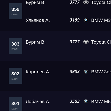
Бурим В.
Toyota C
3777
359
Test & Tune Super P
квал.
Ульянов А.
BMW M3 Leve
3189
Test & Tune PRO
Бурим В.
Toyota C
3777
303
Московская Миля 20
квал.
RDRC Юг 4 этап
Королев А.
BMW 3er AMB
3903
302
квал.
RDRC Сибирь 3 этап
Test & Tune Private
Лобачев А.
BMW M5 Leve
3503
301
квал.