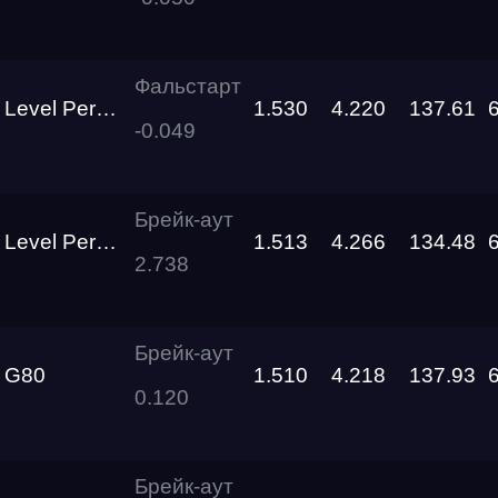
RDRC
RO
Racepark
RDRC
Фальстарт
Racepark
l Performance
1.530
4.220
137.61
-0.049
Siberia
Dragway
Брейк-аут
Siberia
l Performance
1.513
4.266
134.48
Dragway
2.738
Siberia
я
Dragway
Брейк-аут
 G80
1.510
4.218
137.93
Siberia
0.120
о федерального округа
Dragway
RDRC
Брейк-аут
Racepark