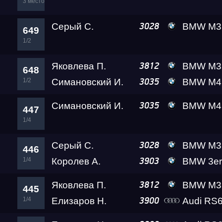
3 место
Серый С.
BMW M3
3028
649
1/2
Яковлева П.
BMW M3
3812
648
1/2
Симановский И.
BMW M4 Crazy Fro
3035
Симановский И.
BMW M4 Crazy Fro
3035
447
1/4
Серый С.
BMW M3
3028
446
1/4
Королев А.
BMW 3er AMB
3903
Яковлева П.
BMW M3
3812
445
1/4
Елизаров Н.
Audi RS6
3900