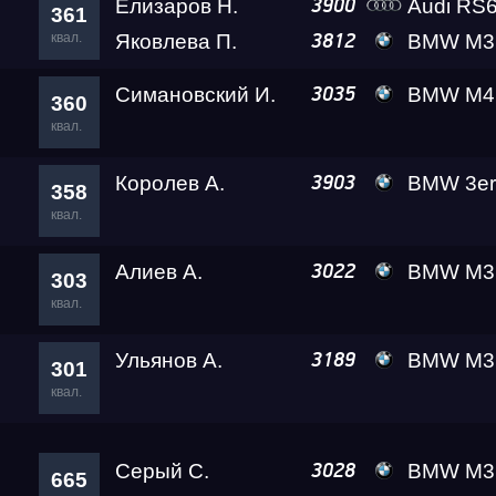
Елизаров Н.
Audi RS6
3900
361
квал.
Яковлева П.
BMW M3
Гонка
3812
Симановский И.
BMW M4 Crazy Fro
3035
360
RDRC Юг 6 этап
квал.
Королев А.
BMW 3er AMB
3903
358
Суперкубок RDRC 2
квал.
Алиев А.
BMW M3 
3022
Test & Tune PRO
303
квал.
RDRC Юг 5 этап
Ульянов А.
BMW M3 Leve
3189
301
квал.
RDRC 2026 5 этап
Серый С.
BMW M3
3028
665