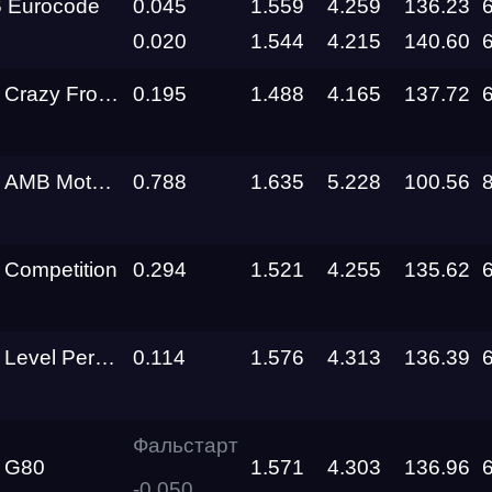
 Eurocode
0.045
1.559
4.259
136.23
0.020
1.544
4.215
140.60
Трасса
g Real Performance
0.195
1.488
4.165
137.72
Evolution
Racepark
 Motorsport
0.788
1.635
5.228
100.56
RDRC
026
Racepark
RDRC
Competition
0.294
1.521
4.255
135.62
Racepark
Evolution
l Performance
0.114
1.576
4.313
136.39
Racepark
RDRC
Racepark
Фальстарт
 G80
1.571
4.303
136.96
-0.050