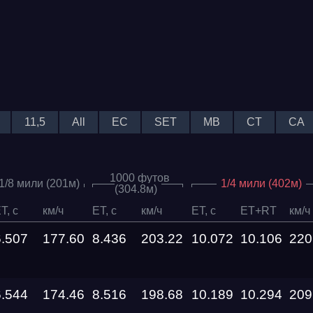
11,5
All
EC
SET
MB
CT
CA
1000 футов
1/8 мили (201м)
1/4 мили (402м)
(304.8м)
T, c
км/ч
ET, c
км/ч
ET, c
ET+RT
км/ч
6.507
177.60
8.436
203.22
10.072
10.106
220
6.544
174.46
8.516
198.68
10.189
10.294
209