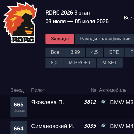
RDRC 2026 3 этап
Все
03 июля — 05 июля 2026
Заезды
Раунды квалификации
Все
3,99
4,5
SPE
P
8,0
M-PROET
M-SET
Заезд
Пилот
№
Автомобиль
Яковлева П.
BMW M3
3812
665
финал
Симановский И.
BMW M4 Crazy Fro
3035
664