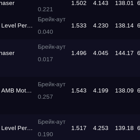
haser
1.502
4.143
138.01
0.221
RDRC
RO
Racepark
Брейк-аут
l Performance
1.533
4.230
138.14
0.040
RDRC
Racepark
Брейк-аут
haser
1.496
4.045
144.17
RDRC
0.017
26
Racepark
Evolution
Брейк-аут
Racepark
 Motorsport
1.543
4.199
138.09
0.257
Siberia
Dragway
Брейк-аут
RDRC
l Performance
1.517
4.253
139.18
Racepark
0.190