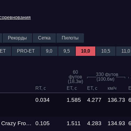
 соревнования
Рекорды
Сетка
Пилоты
ET
PRO-ET
9,0
9,5
10,0
10,5
11,0
60
330 футов
футов
(100.6м)
(18.3м)
RT, c
ET, c
ET, c
км/ч
E
0.034
1.585
4.277
136.73
g Real Performance
0.105
1.511
4.283
134.93