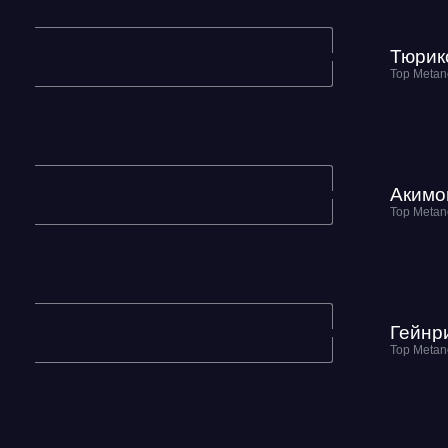
Тюрик
Test & Tune PRO
RDRC Юг 5 этап
Акимо
RDRC 2026 5 этап
Test & Tune Super P
Гейнр
Test & Tune PRO
RDRC Сибирь 4 этап