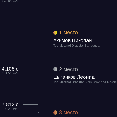
296.66 км/ч
11.09.2026
05.09.2026 —
1
м
е
с
т
о
06.09.2026
Акимов Николай
Top Metanol Dragster Barracuda
28.08.2026 —
30.08.2026
4.105 с
2
м
е
с
т
о
27.08.2026
301.51 км/ч
Цыганков Леонид
Top Metanol Dragster SINIY MaxRide Motors
22.08.2026
7.812 с
14.08.2026 —
16.08.2026
109.21 км/ч
3
м
е
с
т
о