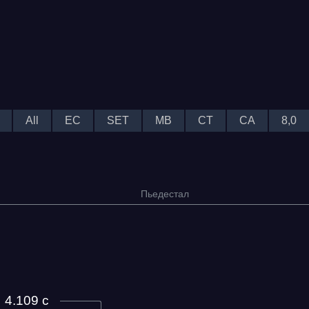
All
EC
SET
MB
CT
CA
8,0
Пьедестал
Дата проведения
03.10.2026 —
04.10.2026
12.09.2026 —
4.109 с
13.09.2026