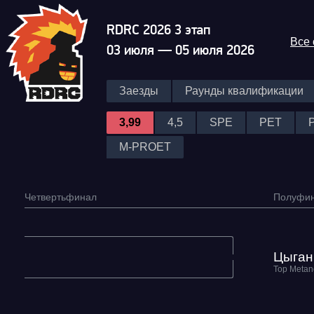
RDRC 2026 3 этап
Все
03 июля — 05 июля 2026
Заезды
Раунды квалификации
3,99
4,5
SPE
PET
M-PROET
Четвертьфинал
Полуфи
Гонка
Цыган
RDRC Юг 6 этап
Суперкубок RDRC 2