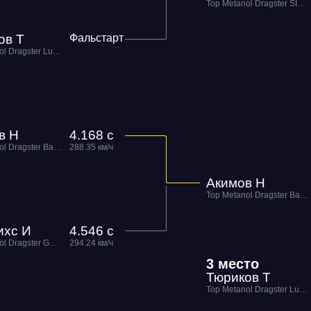
Top Metanol Dragster SINIY MaxRide Motorsport
RDRC
ов Т
Фальстарт
Racepark
Top Metanol Dragster Lucifer RDRC Technology
Evolution
Racepark
RDRC
в Н
4.168 с
Racepark
Top Metanol Dragster Barracuda
288.35 км/ч
Акимов Н
RDRC
RO
Racepark
Top Metanol Dragster Barracuda
ихс И
4.546 с
RDRC
Racepark
Top Metanol Dragster GHOST RIDER RDRC Technology
294.24 км/ч
3 место
Тюриков Т
Siberia
Dragway
Top Metanol Dragster Lucifer RDRC Technology