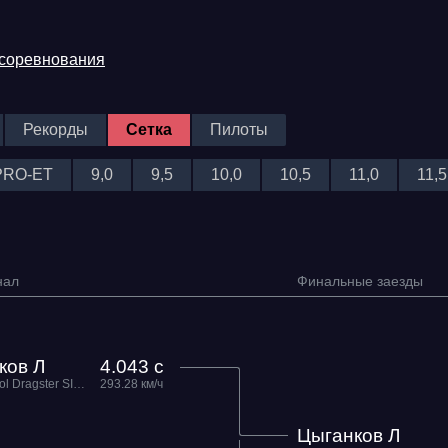
 соревнования
Рекорды
Сетка
Пилоты
PRO-ET
9,0
9,5
10,0
10,5
11,0
11,5
нал
Финальные заезды
Трасса
Evolution
ков Л
4.043 с
Racepark
Top Metanol Dragster SINIY MaxRide Motorsport
293.28 км/ч
RDRC
Цыганков Л
026
Racepark