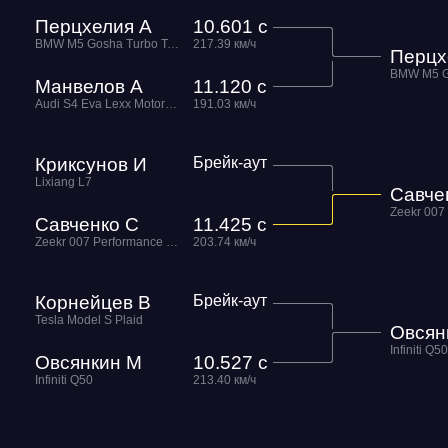
Перцхелия А
10.601 с
BMW M5 Gosha Turbo Tech
217.39 км/ч
Перцх
Манвелов А
11.120 с
Audi S4 Eva Lexx Motors Team
191.03 км/ч
Криксунов И
Брейк-аут
Lixiang L7
Савче
Савченко С
11.425 с
Zeekr 007 Performance Gosha Turbo Tech
203.74 км/ч
Корнейцев В
Брейк-аут
Tesla Model S Plaid
Овсян
Infiniti Q50
Овсянкин М
10.527 с
Infiniti Q50
213.40 км/ч