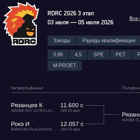
RDRC 2026 3 этап
Все
03 июля — 05 июля 2026
Заезды
Раунды квалификации
3,99
4,5
SPE
PET
M-PROET
Четвертьфинал
Полуфи
Рязанцев К
11.600 с
XIAOMI SU7 ULTRA Level Performance
196.45 км/ч
Рязан
Рокэ И
12.057 с
BMW 540i Real Performance
184.05 км/ч