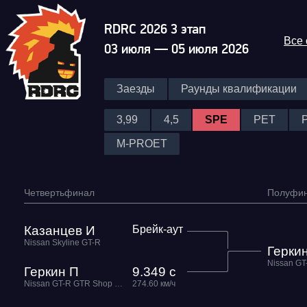
RDRC 2026 3 этап
Все
03 июля — 05 июля 2026
Заезды
Раунды квалификации
3,99
4,5
SPE
PET
M-PROET
Четвертьфинал
Полуфи
Казанцев И
Брейк-аут
Nissan Skyline GT-R
Герки
Геркин П
9.349 с
Nissan GT-R GTR Shop BATMAN
274.60 км/ч