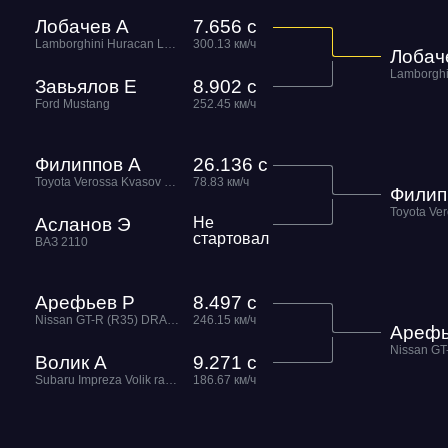
Лобачев А
7.656 с
Lamborghini Huracan LP610-4 СПАРТАК Level Performance
300.13 км/ч
Лобач
Завьялов Е
8.902 с
Ford Mustang
252.45 км/ч
Филиппов А
26.136 с
Toyota Verossa Kvasov Engineering
78.83 км/ч
Филип
Асланов Э
Не
стартовал
ВАЗ 2110
Арефьев Р
8.497 с
Nissan GT-R (R35) DRACO Gosha Turbo Tech
246.15 км/ч
Арефь
Волик А
9.271 с
Subaru Impreza Volik racing
186.67 км/ч