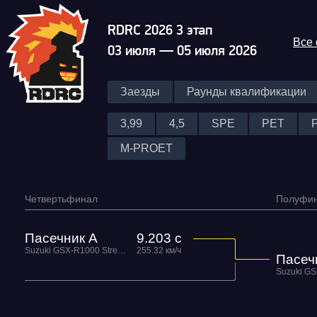
RDRC 2026 3 этап
Все
03 июля — 05 июля 2026
Заезды
Раунды квалификации
3,99
4,5
SPE
PET
M-PROET
Четвертьфинал
Полуфи
Пасечник А
9.203 с
Suzuki GSX-R1000 Street Fun
255.32 км/ч
Пасеч