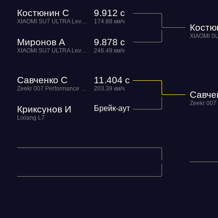
Костюнин С
9.912 с
XIAOMI SU7 ULTRA Level Performance
174.88 км/ч
Костю
Миронов А
9.878 с
XIAOMI SU7 ULTRA Level Performance
246.49 км/ч
Савченко С
11.404 с
Zeekr 007 Performance Gosha Turbo Tech
203.39 км/ч
Савче
Криксунов И
Брейк-аут
Lixiang L7