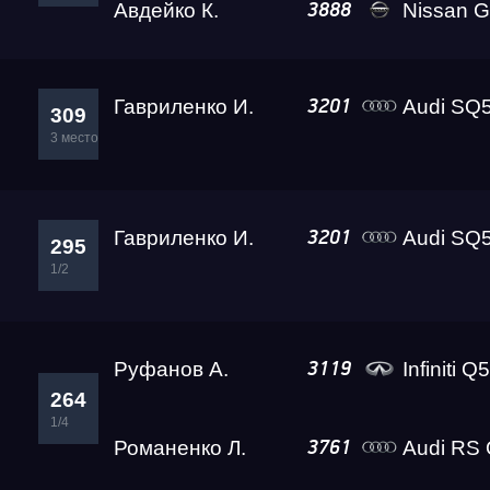
Авдейко К.
Nissan GT-R Go
3888
Гавриленко И.
Audi SQ5 Ада L
3201
309
3 место
Гавриленко И.
Audi SQ5 Ада L
3201
295
1/2
Руфанов А.
Infiniti Q
3119
264
1/4
Романенко Л.
Audi RS
3761