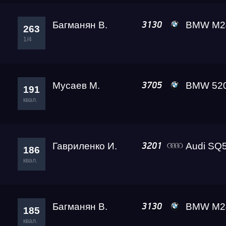
Багманян В.
BMW M240i Lev
3130
263
1/4
Мусаев М.
BMW 520D Suet
3705
191
квал.
Гавриленко И.
Audi SQ5 Ада L
3201
186
квал.
Багманян В.
BMW M240i Lev
3130
185
квал.