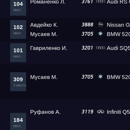
Романенко Л.
Audi RS
3761
104
квал.
Авдейко К.
Nissan GT-R Go
3888
102
квал.
Мусаев М.
BMW 520D Suet
3705
Гавриленко И.
Audi SQ5 Ада L
3201
101
квал.
Мусаев М.
BMW 520D Suet
3705
309
3 место
Руфанов А.
Infiniti Q
3119
184
квал.