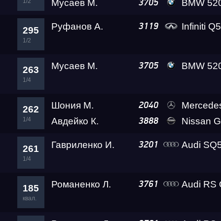
1/2
Мусаев М.
BMW 520D Suet
3705
Руфанов А.
Infiniti Q
3119
295
1/2
Мусаев М.
BMW 520D Suet
3705
263
1/4
Шония М.
Mercedes-Benz G63 
2040
262
1/4
Авдейко К.
Nissan GT-R Go
3888
Гавриленко И.
Audi SQ5 Ада L
3201
261
1/4
Романенко Л.
Audi RS
3761
185
квал.