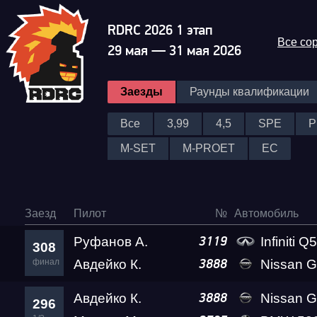
RDRC 2026 1 этап
Все со
29 мая — 31 мая 2026
Заезды
Раунды квалификации
Все
3,99
4,5
SPE
P
M-SET
M-PROET
EC
Заезд
Пилот
№
Автомобиль
Руфанов А.
Infiniti Q
3119
308
финал
Авдейко К.
Nissan GT-R Go
3888
Авдейко К.
Nissan GT-R Go
3888
296