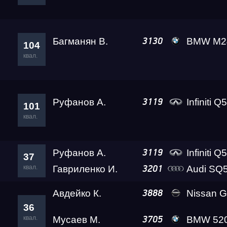
Багманян В.
BMW M240i Lev
3130
104
квал.
Руфанов А.
Infiniti Q
3119
101
квал.
Руфанов А.
Infiniti Q
3119
37
квал.
Гавриленко И.
Audi SQ5 Ада L
3201
Авдейко К.
Nissan GT-R Go
3888
36
квал.
Мусаев М.
BMW 520D Suet
3705