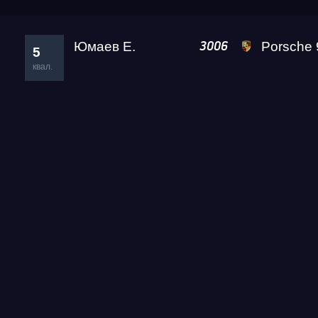
Юмаев Е.
Porsche 911 T
3006
5
квал.
Гонка
RDRC Юг 6 этап
Суперкубок RDRC 2026
Test & Tune PRO