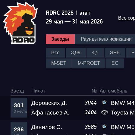
RDRC 2026 1 этап
Все со
29 мая — 31 мая 2026
Заезды
Раунды квалификации
Все
3,99
4,5
SPE
P
M-SET
M-PROET
EC
Заезд
Пилот
№
Автомобиль
Доровских Д.
BMW M4 A2 
3044
301
3 место
Афанасьев А.
Toyota Ma
3404
Данилов С.
BMW M5 Ale
3585
286