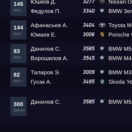
Юшков Д.
Nissan GT-R
3277
145
квал.
Федулов П.
BMW 3er
3340
Афанасьев А.
Toyota Ma
3404
144
квал.
Юмаев Е.
Porsche 911 T
3006
Данилов С.
BMW M5 Ale
3585
83
квал.
Ворошилов А.
BMW M4 VOROSHIL
3545
Таларов Э.
BMW M3 A2 
3009
82
квал.
Гусак А.
Skoda Yet
3495
Данилов С.
BMW M5 Ale
3585
300
финал