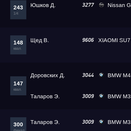
Юшков Д.
Nissan GT-R
3277
243
1/4
Щед В.
9606
148
квал.
Доровских Д.
BMW M4 A2 
3044
147
квал.
Таларов Э.
BMW M3 A2 
3009
Таларов Э.
BMW M3 A2 
3009
300
финал