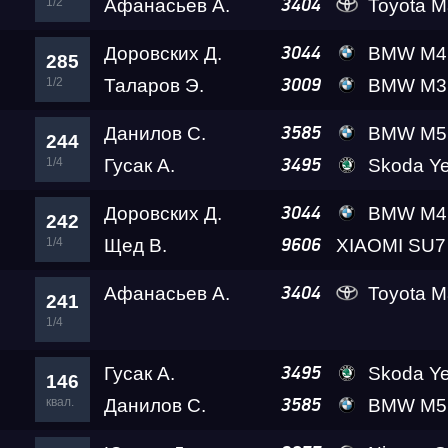
1/2
Афанасьев А.
Toyota Ma
3404
Доровских Д.
BMW M4 A2 
3044
285
1/2
Таларов Э.
BMW M3 A2 
3009
Данилов С.
BMW M5 Ale
3585
244
1/4
Гусак А.
Skoda Yet
3495
Доровских Д.
BMW M4 A2 
3044
242
1/4
Щед В.
9606
Афанасьев А.
Toyota Ma
3404
241
1/4
Гусак А.
Skoda Yet
3495
146
квал.
Данилов С.
BMW M5 Ale
3585