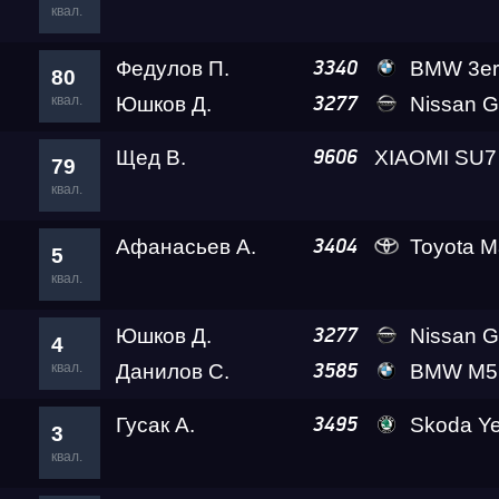
квал.
Федулов П.
BMW 3er
3340
80
квал.
Юшков Д.
Nissan GT-R
3277
Щед В.
9606
79
квал.
Афанасьев А.
Toyota Ma
3404
5
квал.
Юшков Д.
Nissan GT-R
3277
4
квал.
Данилов С.
BMW M5 Ale
3585
Гусак А.
Skoda Yet
3495
3
квал.