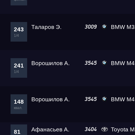
Таларов Э.
BMW M3 A2 
3009
243
1/4
Ворошилов А.
BMW M4 VOROSHIL
3545
241
1/4
Ворошилов А.
BMW M4 VOROSHIL
3545
148
квал.
Афанасьев А.
Toyota Ma
3404
81