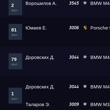
Ворошилов А.
BMW M4 VOROSHIL
3545
2
квал.
Юмаев Е.
Porsche 911 T
3006
81
квал.
Доровских Д.
BMW M4 A2 
3044
79
квал.
Доровских Д.
BMW M4 A2 
3044
1
квал.
Таларов Э.
BMW M3 A2 
3009