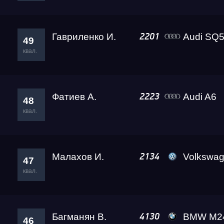
Гавриленко И.
Audi SQ5 Ада Le
2201
49
квал.
Фатиев А.
Audi A6
2223
48
квал.
Малахов И.
Volkswagen Caddy 
2134
47
квал.
Багманян В.
BMW M240i Leve
4130
46