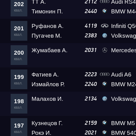
ТТ А.
Audi RS4 Leve
2112
202
квал.
Тимонин П.
BMW M440I B
2440
Руфанов А.
Infiniti Q
4119
201
квал.
Пугачев М.
Volkswagen Golf 7 G
2383
Жумабаев А.
Mercedes-B
2031
200
квал.
Фатиев А.
Audi A6
2223
199
квал.
Измайлов Р.
BMW M24
2240
Малахов И.
Volkswagen Caddy 
2134
198
квал.
Кузнецов Г.
BMW M5 Level
2159
197
квал.
Рокэ И.
BMW 540i Rea
2021