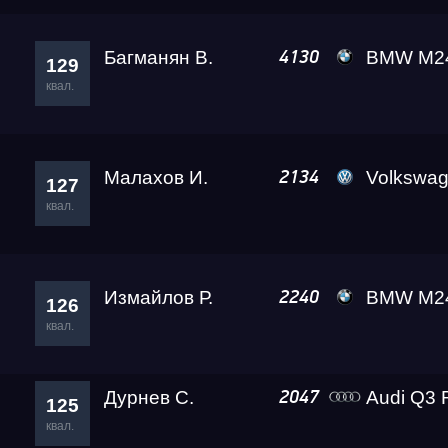
Багманян В.
BMW M240i Leve
4130
129
квал.
Малахов И.
Volkswagen Caddy 
2134
127
квал.
Измайлов Р.
BMW M24
2240
126
квал.
Дурнев С.
Audi Q3 RS Lex
2047
125
квал.