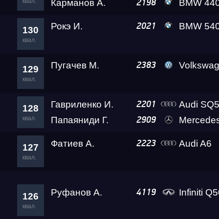
квал.
Карманов А.
BMW 44
2198
Рокэ И.
BMW 540i Rea
2021
130
квал.
Пугачев М.
Volkswagen Golf 7 G
2383
129
квал.
Гавриленко И.
Audi SQ5 Ада Le
2201
128
квал.
Папаяниди Г.
Mercedes-Benz AM
2909
Фатиев А.
Audi A6
2223
127
квал.
Руфанов А.
Infiniti Q
4119
126
квал.