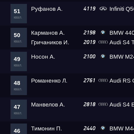
Руфанов А.
Infiniti Q
4119
51
квал.
Карманов А.
BMW 44
2198
50
квал.
Гричаников И.
Audi S4 T
2019
Носон А.
BMW M24
2100
49
квал.
Романенко Л.
Audi RS 
2761
48
квал.
Манвелов А.
Audi S4 Eva Le
2818
47
квал.
Тимонин П.
BMW M440I B
2440
46