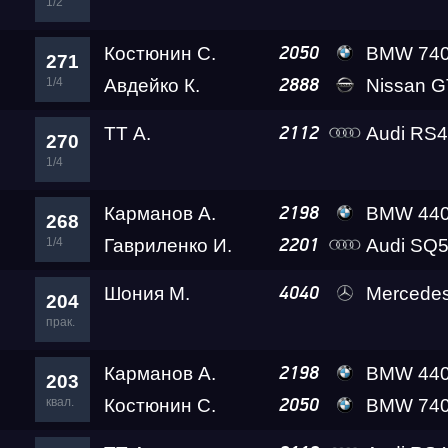
1/2
Костюнин С.
BMW 740 Leve
2050
271
1/4
Авдейко К.
Nissan GT-R Go
2888
ТТ А.
Audi RS4 Leve
2112
270
1/4
Карманов А.
BMW 44
2198
268
1/4
Гавриленко И.
Audi SQ5 Ада Le
2201
Шония М.
Mercedes-Benz G63 A
4040
204
прак.
Карманов А.
BMW 44
2198
203
квал.
Костюнин С.
BMW 740 Leve
2050