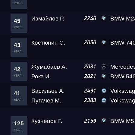
квал.
Измайлов Р.
BMW M24
2240
45
квал.
Костюнин С.
BMW 740 Leve
2050
43
квал.
Жумабаев А.
Mercedes-B
2031
42
квал.
Рокэ И.
BMW 540i Rea
2021
Васильев А.
Volkswag
2491
41
квал.
Пугачев М.
Volkswagen Golf 7 G
2383
Кузнецов Г.
BMW M5 Level
2159
125
квал.