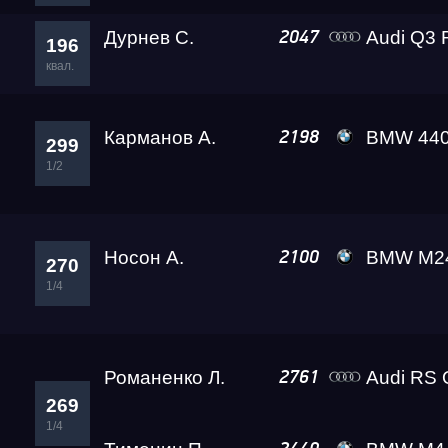
Дурнев С.
Audi Q3 RS Lex
2047
196
квал.
Карманов А.
BMW 44
2198
299
1/2
Носон А.
BMW M24
2100
270
1/4
Романенко Л.
Audi RS 
2761
269
1/4