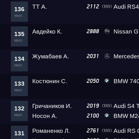
ТТ А.
Audi RS4 Leve
2112
136
квал.
Авдейко К.
Nissan GT-R Go
2888
135
квал.
Жумабаев А.
Mercedes-B
2031
134
квал.
Костюнин С.
BMW 740 Leve
2050
133
квал.
Гричаников И.
Audi S4 T
2019
132
квал.
Носон А.
BMW M24
2100
Романенко Л.
Audi RS 
2761
131