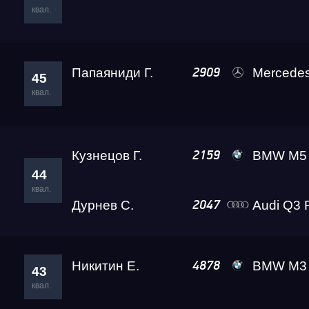
квал.
Папаяниди Г.
Mercedes-Benz AM
2909
45
квал.
Кузнецов Г.
BMW M5 Level
2159
44
квал.
Дурнев С.
Audi Q3 RS Lex
2047
Никитин Е.
BMW M3 
4878
43
квал.