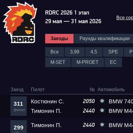
RDRC 2026 1 этап
Все со
29 мая — 31 мая 2026
Заезды
Раунды квалификации
Все
3,99
4,5
SPE
P
M-SET
M-PROET
EC
Заезд
Пилот
№
Автомобиль
Костюнин С.
BMW 740 Leve
2050
311
финал
Тимонин П.
BMW M440I B
2440
Тимонин П.
BMW M440I B
2440
299