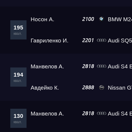
Носон А.
BMW M24
2100
195
квал.
Гавриленко И.
Audi SQ5 Ада Le
2201
Манвелов А.
Audi S4 Eva Le
2818
194
квал.
Авдейко К.
Nissan GT-R Go
2888
Манвелов А.
Audi S4 Eva Le
2818
130
квал.