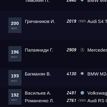
Тимонин П.
BMW M440I B
2440
Гричаников И.
Audi S4 T
2019
200
квал.
Папаяниди Г.
Mercedes-Benz AM
2909
196
квал.
Багманян В.
BMW M240i Leve
4130
193
квал.
Васильев А.
Volkswag
2491
192
квал.
Романенко Л.
Audi RS 
2761