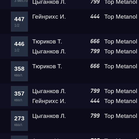
3 место
Цыганков Л.
799
Гейнрихс И.
444
447
1/2
Тюриков Т.
666
446
1/2
Цыганков Л.
799
Тюриков Т.
666
358
квал.
Цыганков Л.
799
357
квал.
Гейнрихс И.
444
Цыганков Л.
799
273
квал.