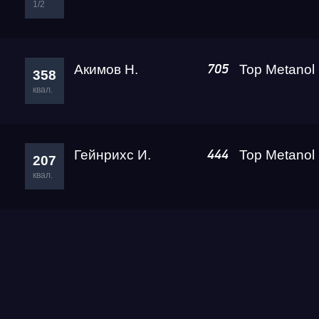
1/2
Акимов Н.
705
358
квал.
Гейнрихс И.
444
207
квал.