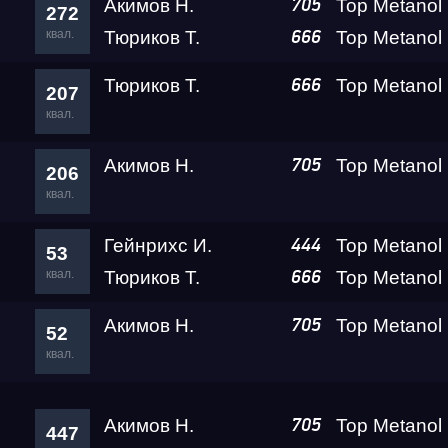
Акимов Н.
705
272
квал.
Тюриков Т.
666
Тюриков Т.
666
207
квал.
Акимов Н.
705
206
квал.
Гейнрихс И.
444
53
квал.
Тюриков Т.
666
Акимов Н.
705
52
квал.
Акимов Н.
705
447