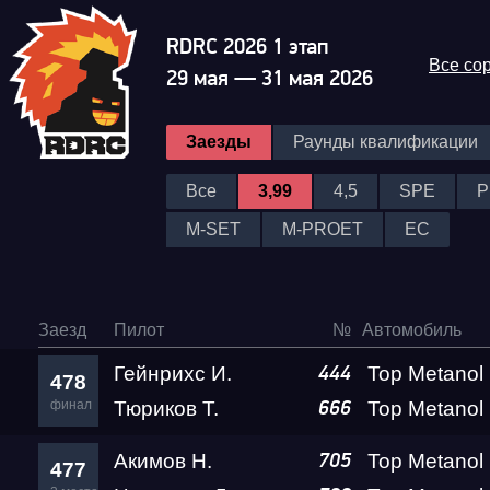
RDRC 2026 1 этап
Все со
29 мая — 31 мая 2026
Заезды
Раунды квалификации
Все
3,99
4,5
SPE
P
M-SET
M-PROET
EC
Заезд
Пилот
№
Автомобиль
Гейнрихс И.
444
478
финал
Тюриков Т.
666
Акимов Н.
705
477