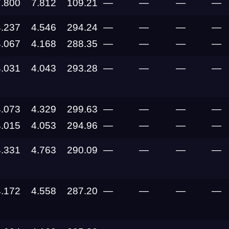
7.800
7.812
109.21
—
—
—
—
4.237
4.546
294.24
—
—
—
—
Дата проведения
4.067
4.168
288.35
—
—
—
—
4.031
4.043
293.28
—
—
—
—
03.10.2026 —
04.10.2026
12.09.2026 —
4.073
4.329
299.63
—
—
—
—
13.09.2026
4.015
4.053
294.96
—
—
—
—
11.09.2026
4.331
4.763
290.09
—
—
—
—
05.09.2026 —
06.09.2026
4.172
4.558
287.20
—
—
—
—
28.08.2026 —
30.08.2026