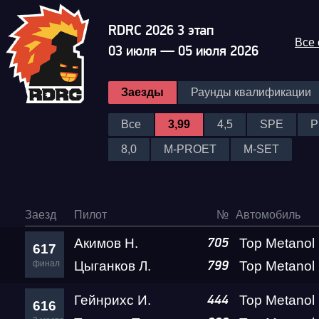
RDRC 2026 3 этап
Все
03 июля — 05 июля 2026
Заезды
Раунды квалификации
Все
3,99
4,5
SPE
P
8,0
M-PROET
M-SET
Заезд
Пилот
№
Автомобиль
Акимов Н.
705
617
финал
Цыганков Л.
799
Гейнрихс И.
444
616