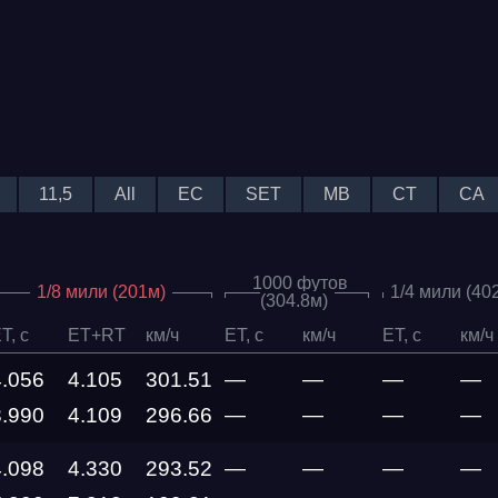
11,5
All
EC
SET
MB
CT
CA
1000 футов
1/8 мили (201м)
1/4 мили (40
(304.8м)
T, c
ET+RT
км/ч
ET, c
км/ч
ET, c
км/ч
4.056
4.105
301.51
—
—
—
—
3.990
4.109
296.66
—
—
—
—
4.098
4.330
293.52
—
—
—
—