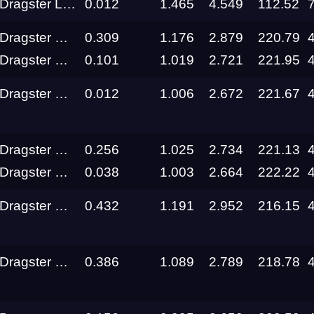
Top Metanol Dragster Lucifer RDRC Technology
0.012
1.465
4.549
112.52
Top Metanol Dragster GHOST RIDER RDRC Technology
0.309
1.176
2.879
220.79
Трасса
Top Metanol Dragster Barracuda
0.101
1.019
2.721
221.95
Top Metanol Dragster SINIY MaxRide Motorsport
0.012
1.006
2.672
221.67
Evolution
Racepark
RDRC
Top Metanol Dragster Barracuda
0.256
1.025
2.734
221.13
026
Racepark
Top Metanol Dragster SINIY MaxRide Motorsport
0.038
1.003
2.664
222.22
RDRC
Top Metanol Dragster GHOST RIDER RDRC Technology
0.432
1.191
2.952
216.15
Racepark
Evolution
Racepark
Top Metanol Dragster GHOST RIDER RDRC Technology
0.386
1.089
2.789
218.78
RDRC
Racepark