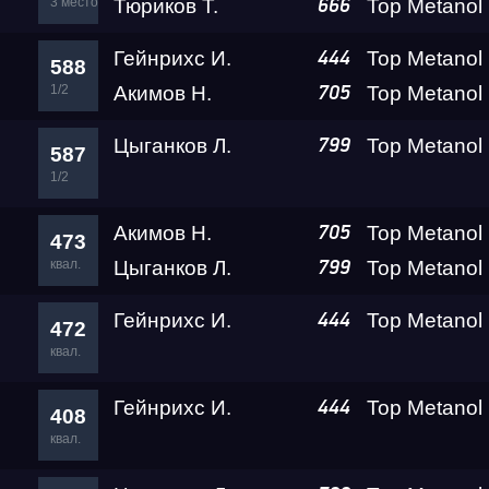
3 место
Тюриков Т.
666
Гейнрихс И.
444
588
Гонка
1/2
Акимов Н.
705
Цыганков Л.
799
587
RDRC Юг 6 этап
1/2
Акимов Н.
705
Суперкубок RDRC 2
473
квал.
Цыганков Л.
799
Test & Tune PRO
Гейнрихс И.
444
472
квал.
RDRC Юг 5 этап
Гейнрихс И.
444
408
квал.
RDRC 2026 5 этап