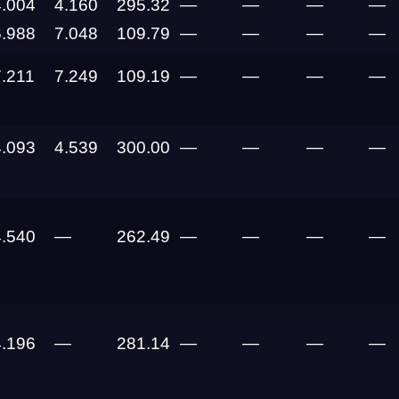
4.004
4.160
295.32
—
—
—
—
6.988
7.048
109.79
—
—
—
—
27.08.2026
7.211
7.249
109.19
—
—
—
—
22.08.2026
4.093
4.539
300.00
—
—
—
—
14.08.2026 —
16.08.2026
14.08.2026 —
4.540
—
262.49
—
—
—
—
16.08.2026
14.08.2026 —
16.08.2026
4.196
—
281.14
—
—
—
—
14.08.2026 —
16.08.2026