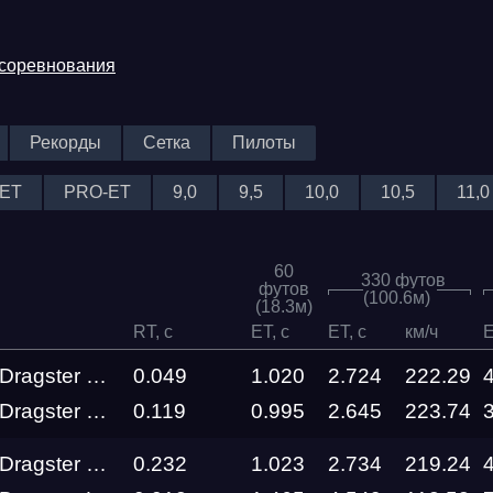
 соревнования
Рекорды
Сетка
Пилоты
ET
PRO-ET
9,0
9,5
10,0
10,5
11,0
60
330 футов
футов
(100.6м)
(18.3м)
RT, c
ET, c
ET, c
км/ч
E
Top Metanol Dragster Barracuda
0.049
1.020
2.724
222.29
Top Metanol Dragster SINIY MaxRide Motorsport
0.119
0.995
2.645
223.74
Top Metanol Dragster GHOST RIDER RDRC Technology
0.232
1.023
2.734
219.24