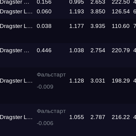
Top Metanol Dragster SINIY MaxRide Motorsport
0.156
0.995
2.653
222.50
Top Metanol Dragster Lucifer RDRC Technology
0.060
1.193
3.850
126.54
RDRC
RO
Racepark
Top Metanol Dragster Lucifer RDRC Technology
0.038
1.177
3.935
110.60
RDRC
Racepark
Top Metanol Dragster Barracuda
0.446
1.038
2.754
220.79
Siberia
Dragway
Фальстарт
Siberia
Top Metanol Dragster Lucifer RDRC Technology
1.128
3.031
198.29
Dragway
-0.009
Siberia
я
Dragway
Фальстарт
Top Metanol Dragster Lucifer RDRC Technology
1.055
2.787
216.22
Siberia
о федерального округа
-0.006
Dragway