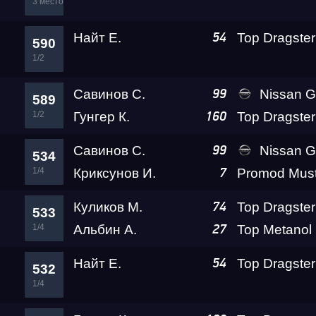
3 место
Найт Е.
54
590
1/2
Савинов С.
Nissan GT-R PLR 
99
589
1/2
Гунгер К.
160
Савинов С.
Nissan GT-R PLR 
99
534
1/4
Криксунов И.
7
Куликов М.
Top Dragster
74
533
1/4
Альбин А.
27
Найт Е.
54
532
1/4