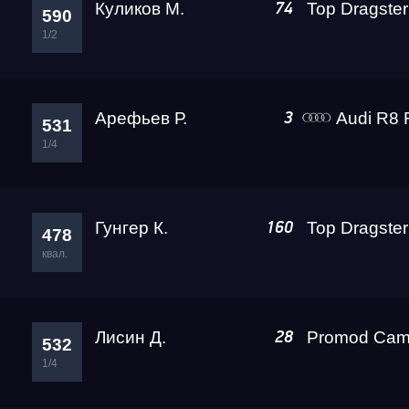
Куликов М.
Top Dragster
74
590
1/2
Арефьев Р.
Audi R8 Rokot 
3
531
1/4
Гунгер К.
160
478
квал.
Лисин Д.
28
532
1/4