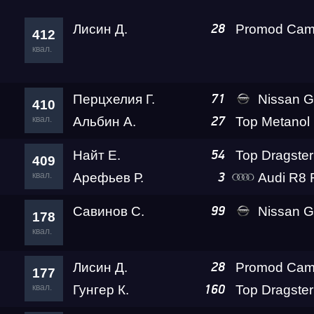
Лисин Д.
28
412
квал.
Перцхелия Г.
Nissan GTR (R35) Go
71
410
квал.
Альбин А.
27
Найт Е.
54
409
квал.
Арефьев Р.
Audi R8 Rokot 
3
Савинов С.
Nissan GT-R PLR 
99
178
квал.
Лисин Д.
28
177
квал.
Гунгер К.
160