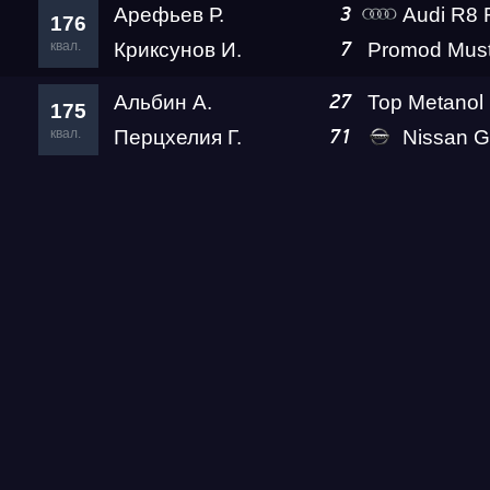
Арефьев Р.
Audi R8 Rokot 
3
176
квал.
Криксунов И.
7
Альбин А.
27
175
квал.
Перцхелия Г.
Nissan GTR (R35) Go
71
Гонка
RDRC Юг 6 этап
Суперкубок RDRC 2026
Test & Tune PRO