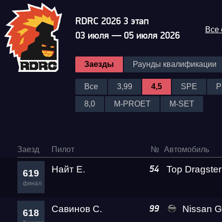
RDRC 2026 3 этап
Все
03 июля — 05 июля 2026
Заезды
Раунды квалификации
Все
3,99
4,5
SPE
P
8,0
M-PROET
M-SET
Заезд
Пилот
№
Автомобиль
Найт Е.
54
619
финал
Савинов С.
Nissan GT-R PLR 
99
618