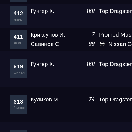
Гунгер К.
160
412
квал.
Криксунов И.
7
411
квал.
Савинов С.
Nissan GT-R PLR 
99
Гунгер К.
160
619
финал
Куликов М.
Top Dragster
74
618
3 место