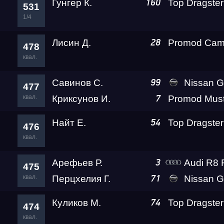
Гунгер К.
160
531
1/4
Лисин Д.
28
478
квал.
Савинов С.
Nissan GT-R PLR 
99
477
квал.
Криксунов И.
7
Найт Е.
54
476
квал.
Арефьев Р.
Audi R8 Rokot 
3
475
квал.
Перцхелия Г.
Nissan GTR (R35) Go
71
Куликов М.
Top Dragster
74
474
квал.