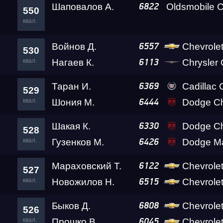
Шаповалов А.
Oldsmobile C
6822
550
квал.
Войнов Д.
Chevrole
6557
530
квал.
Нагаев К.
Chrysler Cro
6113
Таран И.
Cadillac
6369
529
квал.
Шония М.
Dodge Challenger SRT D
6444
Шакая К.
Dodge Ch
6330
528
квал.
Гузенков М.
Dodge M
6426
Мараховский Т.
Chevrole
6122
527
квал.
Новожилов Н.
Chevrolet 
6515
Быков Д.
Chevrolet
6808
526
квал.
Прошко В.
Chevrolet Cam
6045