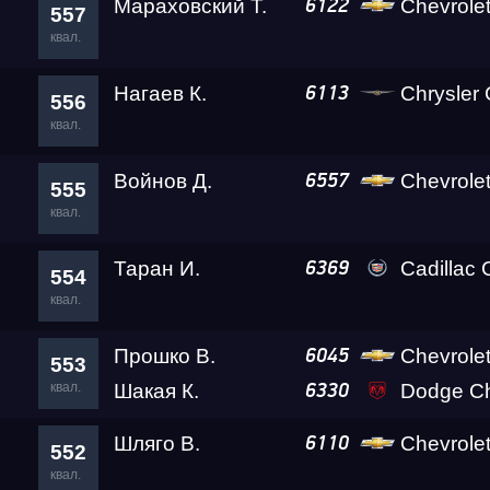
Мараховский Т.
Chevrole
6122
557
квал.
Нагаев К.
Chrysler Cro
6113
556
квал.
Войнов Д.
Chevrole
6557
555
квал.
Таран И.
Cadillac
6369
554
квал.
Прошко В.
Chevrolet Cam
6045
553
квал.
Шакая К.
Dodge Ch
6330
Шляго В.
Chevrolet
6110
552
квал.