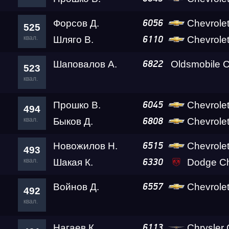
Форсов Д.
Chevrole
6056
525
квал.
Шляго В.
Chevrolet
6110
Шаповалов А.
Oldsmobile C
6822
523
квал.
Прошко В.
Chevrolet Cam
6045
494
квал.
Быков Д.
Chevrolet
6808
Новожилов Н.
Chevrolet 
6515
493
квал.
Шакая К.
Dodge Ch
6330
Войнов Д.
Chevrole
6557
492
квал.
Нагаев К.
Chrysler Cro
6113