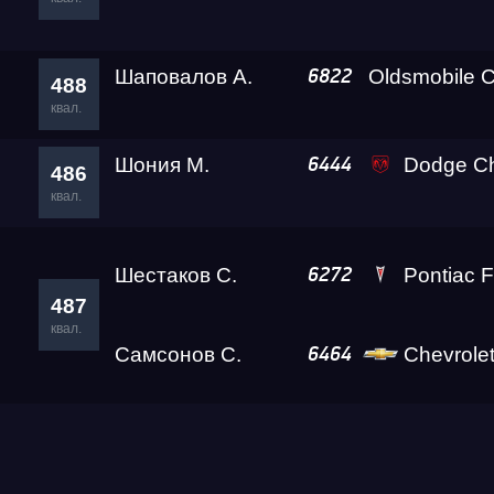
Шаповалов А.
Oldsmobile C
6822
488
квал.
Шония М.
Dodge Challenger SRT D
6444
486
квал.
Шестаков С.
Pontiac F
6272
487
квал.
Самсонов С.
Chevrolet Tr
6464