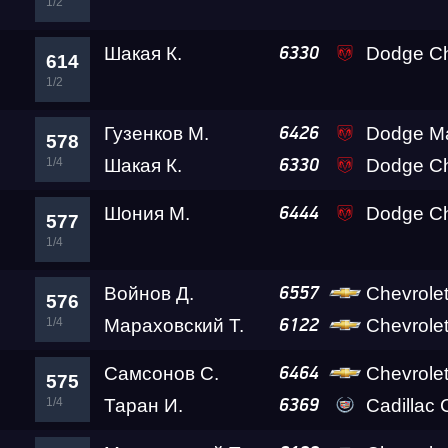
1/2
Шакая К.
Dodge Ch
6330
614
1/2
Гузенков М.
Dodge M
6426
578
1/4
Шакая К.
Dodge Ch
6330
Шония М.
Dodge Challenger SRT D
6444
577
1/4
Войнов Д.
Chevrole
6557
576
1/4
Мараховский Т.
Chevrole
6122
Самсонов С.
Chevrolet Tr
6464
575
1/4
Таран И.
Cadillac
6369