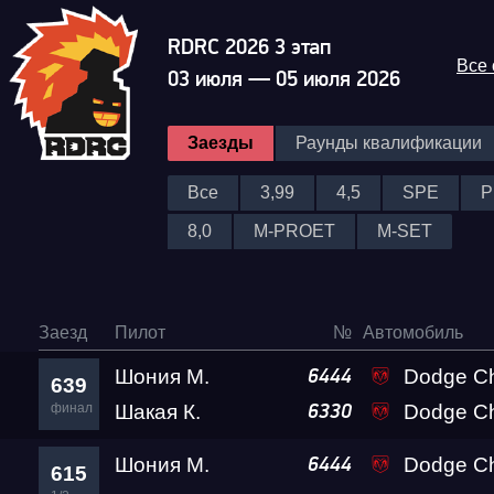
RDRC 2026 3 этап
Все
03 июля — 05 июля 2026
Заезды
Раунды квалификации
Все
3,99
4,5
SPE
P
8,0
M-PROET
M-SET
Заезд
Пилот
№
Автомобиль
Шония М.
Dodge Challenger SRT D
6444
639
финал
Шакая К.
Dodge Ch
6330
Шония М.
Dodge Challenger SRT D
6444
615