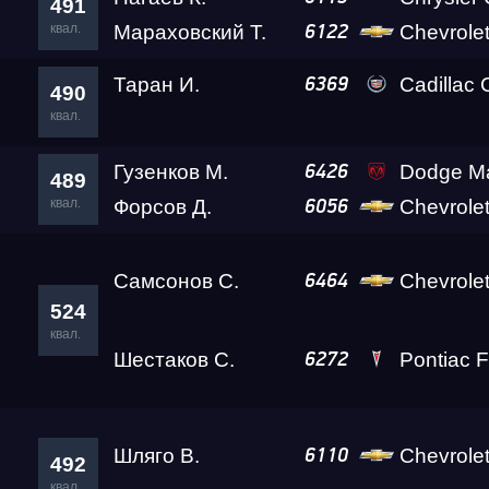
491
квал.
Мараховский Т.
Chevrole
6122
Таран И.
Cadillac
6369
490
квал.
Гузенков М.
Dodge M
6426
489
квал.
Форсов Д.
Chevrole
6056
Самсонов С.
Chevrolet Tr
6464
524
квал.
Шестаков С.
Pontiac F
6272
Шляго В.
Chevrolet
6110
492
квал.