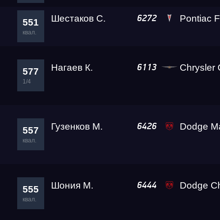
Шестаков С.
Pontiac F
6272
551
квал.
Нагаев К.
Chrysler Cro
6113
577
1/4
Гузенков М.
Dodge M
6426
557
квал.
Шония М.
Dodge Challenger SRT D
6444
555
квал.