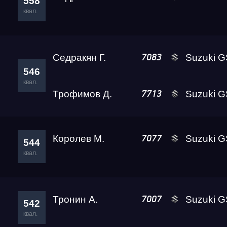
558
квал.
Седракян Г.
Suzuki G
7083
546
квал.
Трофимов Д.
Suzuki GSX-1300R 
7713
Королев М.
Suzuki GSX-1300R 
7077
544
квал.
Тронин А.
Suzuki GSX-1300R 
7007
542
квал.