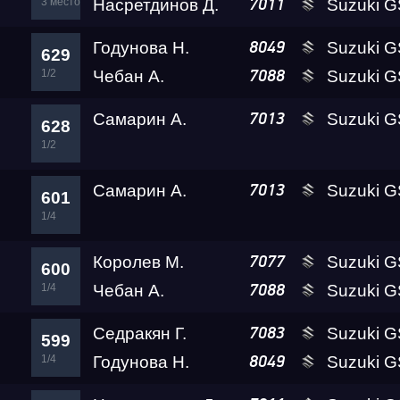
3 место
Насретдинов Д.
Suzuki GSX-1300R 
7011
Годунова Н.
Suzuki GSX-1300R 
8049
629
1/2
Чебан А.
Suzuki G
7088
Самарин А.
Suzuki GSX-1300R 
7013
628
1/2
Самарин А.
Suzuki GSX-1300R 
7013
601
1/4
Королев М.
Suzuki GSX-1300R 
7077
600
1/4
Чебан А.
Suzuki G
7088
Седракян Г.
Suzuki G
7083
599
1/4
Годунова Н.
Suzuki GSX-1300R 
8049