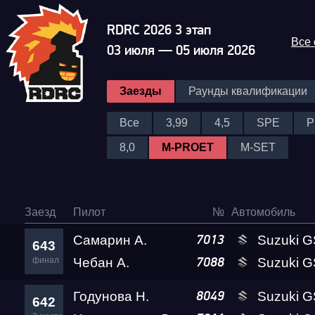
RDRC 2026 3 этап
Все
03 июля — 05 июля 2026
Заезды
Раунды квалификации
Все
3,99
4,5
SPE
P
8,0
M-PROET
M-SET
Заезд
Пилот
№
Автомобиль
Самарин А.
Suzuki GSX-1300R 
7013
643
финал
Чебан А.
Suzuki G
7088
Годунова Н.
Suzuki GSX-1300R 
8049
642