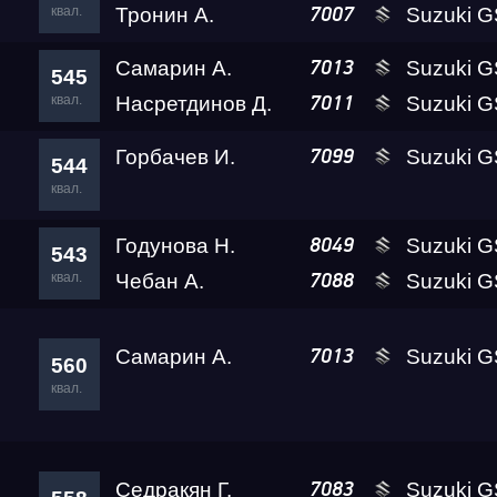
квал.
Тронин А.
Suzuki GSX-1300R 
7007
Самарин А.
Suzuki GSX-1300R 
7013
545
квал.
Насретдинов Д.
Suzuki GSX-1300R 
7011
Горбачев И.
Suzuki GSX-13
7099
544
квал.
Годунова Н.
Suzuki GSX-1300R 
8049
543
квал.
Чебан А.
Suzuki G
7088
Самарин А.
Suzuki GSX-1300R 
7013
560
квал.
Седракян Г.
Suzuki G
7083