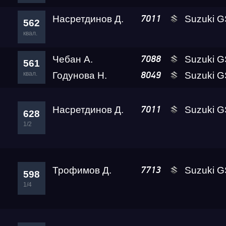
Насретдинов Д.
Suzuki GSX-1300R 
7011
562
квал.
Чебан А.
Suzuki G
7088
561
квал.
Годунова Н.
Suzuki GSX-1300R 
8049
Насретдинов Д.
Suzuki GSX-1300R 
7011
628
1/2
Трофимов Д.
Suzuki GSX-1300R 
7713
598
1/4