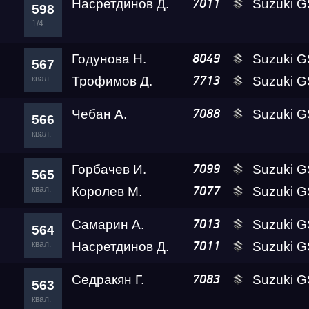
Насретдинов Д.
Suzuki GSX-1300R 
7011
598
1/4
Годунова Н.
Suzuki GSX-1300R 
8049
567
квал.
Трофимов Д.
Suzuki GSX-1300R 
7713
Чебан А.
Suzuki G
7088
566
квал.
Горбачев И.
Suzuki GSX-13
7099
565
квал.
Королев М.
Suzuki GSX-1300R 
7077
Самарин А.
Suzuki GSX-1300R 
7013
564
квал.
Насретдинов Д.
Suzuki GSX-1300R 
7011
Седракян Г.
Suzuki G
7083
563
квал.