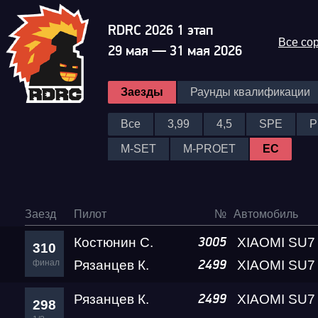
RDRC 2026 1 этап
Все со
29 мая — 31 мая 2026
Заезды
Раунды квалификации
Все
3,99
4,5
SPE
P
M-SET
M-PROET
EC
Заезд
Пилот
№
Автомобиль
Костюнин С.
3005
310
финал
Рязанцев К.
2499
Рязанцев К.
2499
298