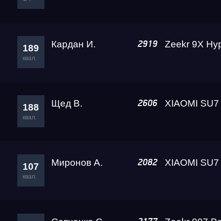
Кардан И.
2919
189
квал.
Щед В.
2606
188
квал.
Миронов А.
2082
107
квал.