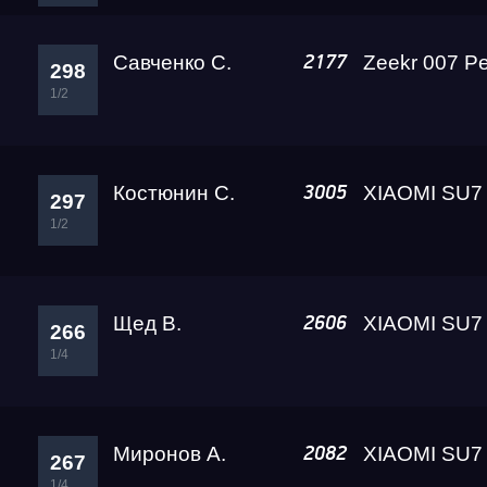
Савченко С.
2177
298
1/2
Костюнин С.
3005
297
1/2
Щед В.
2606
266
1/4
Миронов А.
2082
267
1/4