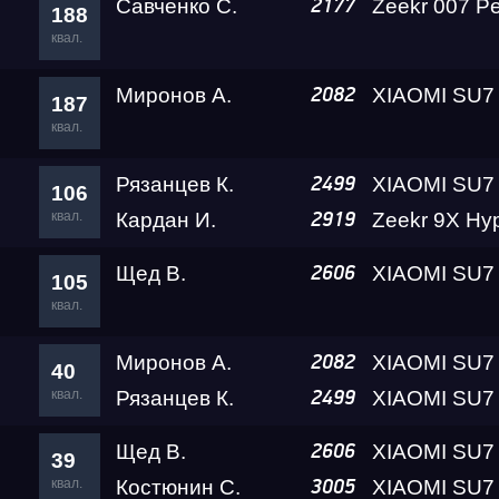
Савченко С.
2177
188
квал.
Миронов А.
2082
187
квал.
Рязанцев К.
2499
106
квал.
Кардан И.
2919
Щед В.
2606
105
квал.
Миронов А.
2082
40
квал.
Рязанцев К.
2499
Щед В.
2606
39
квал.
Костюнин С.
3005