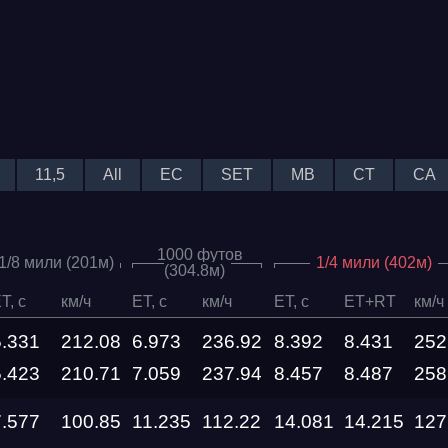
11,5
All
EC
SET
MB
CT
CA
1000 футов
1/8 мили (201м)
1/4 мили (402м)
(304.8м)
T, c
км/ч
ET, c
км/ч
ET, c
ET+RT
км/ч
5.331
212.08
6.973
236.92
8.392
8.431
252
5.423
210.71
7.059
237.94
8.457
8.487
258
7.577
100.85
11.235
112.22
14.081
14.215
127