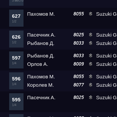
3 место
Пахомов М.
Suzuki GSX-1300R 
8055
627
1/2
Пасечник А.
Suzuki GSX-R1
8025
626
Гонка
1/2
Рыбанов Д.
Suzuki GSX-1300R 
8033
Рыбанов Д.
Suzuki GSX-1300R 
8033
597
RDRC Юг 6 этап
1/4
Орлов А.
Suzuki GSX-1300R 
8009
Пахомов М.
Suzuki GSX-1300R 
8055
Суперкубок RDRC 2
596
1/4
Королев М.
Suzuki GSX-1300R 
8077
Test & Tune PRO
Пасечник А.
Suzuki GSX-R1
8025
595
1/4
RDRC Юг 5 этап