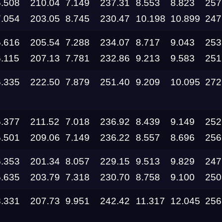
5.508
210.04
7.149
237.31
8.553
8.823
257
7.054
203.05
8.745
230.47
10.198
10.899
247
28.08.2026 —
30.08.2026
5.616
205.54
7.288
234.07
8.717
9.043
253
6.115
207.13
7.781
232.86
9.213
9.583
251
27.08.2026
6.335
222.50
7.879
251.40
9.209
10.095
272
22.08.2026
5.377
211.52
7.018
236.92
8.439
9.149
252
14.08.2026 —
5.501
209.06
7.149
236.22
8.557
8.696
256
16.08.2026
6.353
201.34
8.057
229.15
9.513
9.829
247
14.08.2026 —
16.08.2026
5.635
203.79
7.318
230.70
8.758
9.100
250
14.08.2026 —
8.331
207.73
9.951
242.42
11.317
12.045
256
16.08.2026