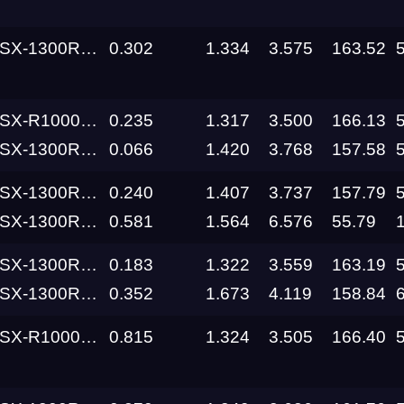
Hayabusa Busa Zone
0.302
1.334
3.575
163.52
000 Street Fun
0.235
1.317
3.500
166.13
Трасса
Hayabusa Busa Zone
0.066
1.420
3.768
157.58
Hayabusa Busa Zone
0.240
1.407
3.737
157.79
Evolution
Racepark
Hayabusa Street Fun
0.581
1.564
6.576
55.79
RDRC
Hayabusa Busa Zone
0.183
1.322
3.559
163.19
026
Racepark
Hayabusa Busa Zone
0.352
1.673
4.119
158.84
RDRC
000 Street Fun
0.815
1.324
3.505
166.40
Racepark
Evolution
Racepark