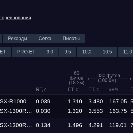
 соревнования
Рекорды
Сетка
Пилоты
ET
PRO-ET
9,0
9,5
10,0
10,5
11,0
60
330 футов
футов
(100.6м)
(18.3м)
RT, c
ET, c
ET, c
км/ч
E
000 Street Fun
0.039
1.310
3.480
167.05
Hayabusa Busa Zone
0.030
1.320
3.553
163.75
Hayabusa Busa Zone
0.134
1.496
4.291
119.01