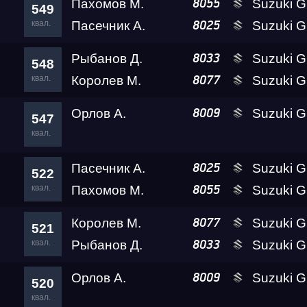
Пахомов М.
Suzuki GSX-1300R 
8055
549
квал.
Пасечник А.
Suzuki GSX-R1
8025
RDRC 2026 5 этап
Рыбанов Д.
Suzuki GSX-1300R 
8033
548
квал.
Королев М.
Suzuki GSX-1300R 
8077
Test & Tune Super P
Орлов А.
Suzuki GSX-1300R 
8009
547
квал.
Test & Tune PRO
Пасечник А.
Suzuki GSX-R1
8025
522
RDRC Сибирь 4 этап
квал.
Пахомов М.
Suzuki GSX-1300R 
8055
Королев М.
Suzuki GSX-1300R 
8077
521
Сибирь Гандикап
квал.
Рыбанов Д.
Suzuki GSX-1300R 
8033
Орлов А.
Suzuki GSX-1300R 
8009
Кубок Алтайского кра
520
квал.