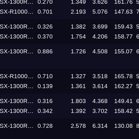
Hayabusa Busa Zone
0.270
1.349
3.626
161.76
000 Street Fun
0.701
2.193
5.076
147.63
RDRC
Racepark
Hayabusa Busa Zone
0.326
1.382
3.699
159.43
Hayabusa Busa Zone
0.370
1.754
4.206
158.77
RDRC
RO
Racepark
Hayabusa Street Fun
0.886
1.726
4.508
155.07
RDRC
Racepark
000 Street Fun
0.710
1.327
3.518
165.78
Siberia
Hayabusa Busa Zone
0.139
1.361
3.614
162.27
Dragway
Hayabusa Busa Zone
0.316
1.803
4.368
149.41
Siberia
Dragway
Hayabusa Busa Zone
0.342
1.392
3.702
158.42
Siberia
Hayabusa Street Fun
0.728
2.578
6.314
130.08
я
Dragway