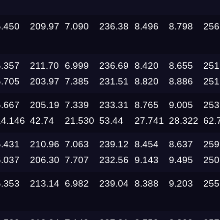
5.450
209.97
7.090
236.38
8.496
8.798
256
5.357
211.70
6.999
236.69
8.420
8.655
251
Дата проведения
5.705
203.97
7.385
231.51
8.820
8.886
251
5.667
205.19
7.339
233.31
8.765
9.005
253
03.10.2026 —
04.10.2026
14.146
42.74
21.530
53.44
27.741
28.322
62.
12.09.2026 —
5.431
210.96
7.063
239.12
8.454
8.637
259
13.09.2026
6.037
206.30
7.707
232.56
9.143
9.495
250
11.09.2026
5.353
213.14
6.982
239.04
8.388
9.203
255
05.09.2026 —
06.09.2026