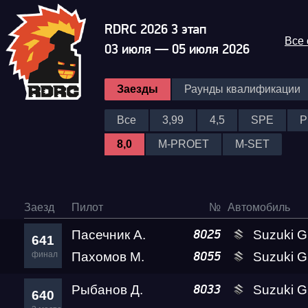
RDRC 2026 3 этап
Все
03 июля — 05 июля 2026
Заезды
Раунды квалификации
Все
3,99
4,5
SPE
P
8,0
M-PROET
M-SET
Заезд
Пилот
№
Автомобиль
Пасечник А.
Suzuki GSX-R1
8025
641
финал
Пахомов М.
Suzuki GSX-1300R 
8055
Рыбанов Д.
Suzuki GSX-1300R 
8033
640