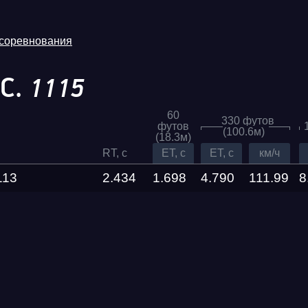
 соревнования
С.
1115
60
330 футов
футов
(100.6м)
(18.3м)
RT, c
ET, c
ET, c
км/ч
113
2.434
1.698
4.790
111.99
8
Трасса
Evolution
Racepark
RDRC
026
Racepark