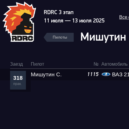
RDRC 3 этап
Все
11 июля — 13 июля 2025
Мишутин 
Пилоты
Заезд
Пилот
№
Автомобиль
Мишутин С.
ВАЗ 2
1115
318
прак.
Гонка
RDRC Юг 6 этап
Суперкубок RDRC 2