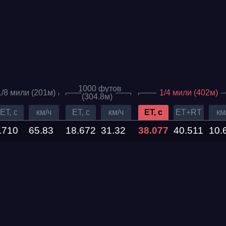
1000 футов
1/8 мили (201м)
1/4 мили (402м)
(304.8м)
ET, c
км/ч
ET, c
км/ч
ET, c
ET+RT
км
.710
65.83
18.672
31.32
38.077
40.511
10.
Дата проведения
03.10.2026 —
04.10.2026
12.09.2026 —
13.09.2026