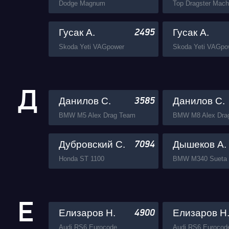
Dodge Magnum
Гусак А.
Гусак А.
2495
Skoda Yeti VAGpower
Skoda Yeti VAGpo
Д
Данилов С.
Данилов С.
3585
BMW M5 Alex Drag Team
BMW M8 Alex Dra
Дубровский С.
Дышеков А.
7094
Honda ST 1100
Е
Елизаров Н.
Елизаров Н
4900
Audi RS6 Eurocode
Audi RS6 Eurocod