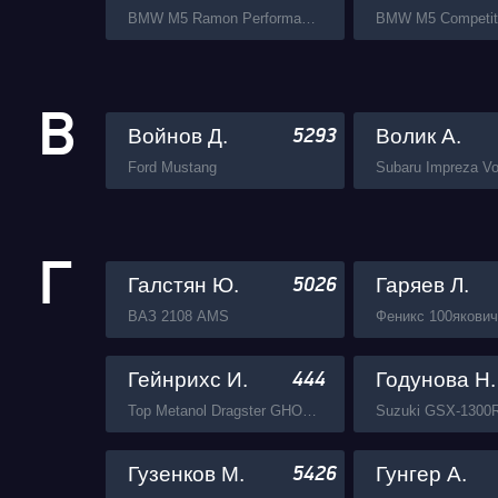
BMW M5 Ramon Performance ANAKONDA
В
Войнов Д.
Волик А.
5293
Ford Mustang
Subaru Impreza Vol
Г
Галстян Ю.
Гаряев Л.
5026
ВАЗ 2108 AMS
Феникс 100якович
Гейнрихс И.
Годунова Н.
444
Top Metanol Dragster GHOST RIDER RDRC Technology
Гузенков М.
Гунгер А.
5426