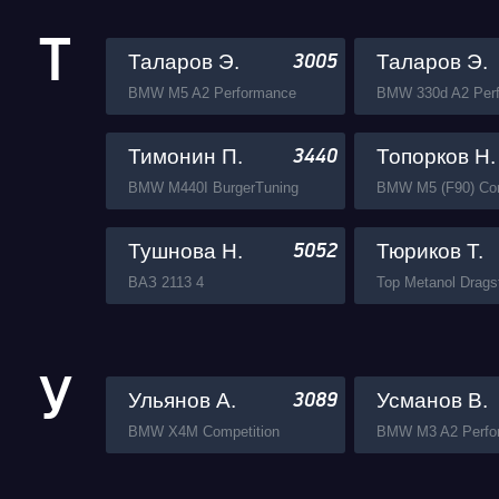
Т
Таларов Э.
Таларов Э.
3005
BMW M5 A2 Performance
BMW 330d A2 Per
Тимонин П.
Топорков Н.
3440
BMW M440I BurgerTuning
Тушнова Н.
Тюриков Т.
5052
ВАЗ 2113 4
У
Ульянов А.
Усманов В.
3089
BMW X4M Competition
BMW M3 A2 Perfo