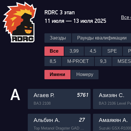
RDRC 3 этап
Все
11 июля — 13 июля 2025
Заезды
Раунды квалификации
Все
3,99
4,5
SPE
8,5
M-PROET
9,3
MSES
Имени
Номеру
А
Агаев Р.
Азизян С.
5761
ВАЗ 2108
ВАЗ 2106 Level P
Альбин А.
Амаякян А.
27
Top Metanol Dragster GAD Motors
Suzuki GSX-R100