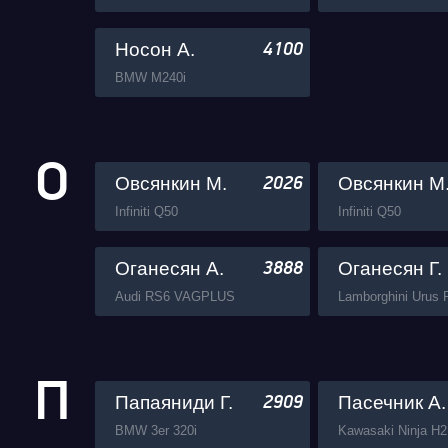
Носон А.
4100
BMW M240i
О
Овсянкин М.
Овсянкин М
2026
Infiniti Q50
Infiniti Q50
Оганесян А.
Оганесян Г.
3888
Audi RS6 VAGPLUS
П
Папаяниди Г.
Пасечник А.
2909
BMW 3er 320i
Kawasaki Ninja H