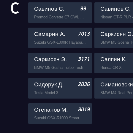
С
Савинов С.
Савинов С.
99
Promod Corvette C7 OWL Garage
Самарин А.
Саркисян Э.
7013
Suzuki GSX-1300R Hayabusa Busa Zone
BMW M5 Gosha Tu
Саркисян Э.
Саяпин К.
3171
BMW M5 Gosha Turbo Tech
Honda CR-X
Сидорук Д.
Симановски
2036
Tesla Model 3
BMW M4 Real Per
Степанов М.
8019
Suzuki GSX-R1000 Street Fun