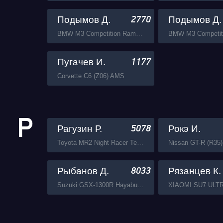
Подымов Д.
Подымов Д.
2770
BMW M3 Competition Ramon Performance
Пугачев И.
1177
Corvette C6 (Z06) AMS
Р
Рагузин Р.
Рокэ И.
5078
Toyota MR2 Night Racer Team
Рыбанов Д.
Рязанцев К.
8033
Suzuki GSX-1300R Hayabusa Busa Zone