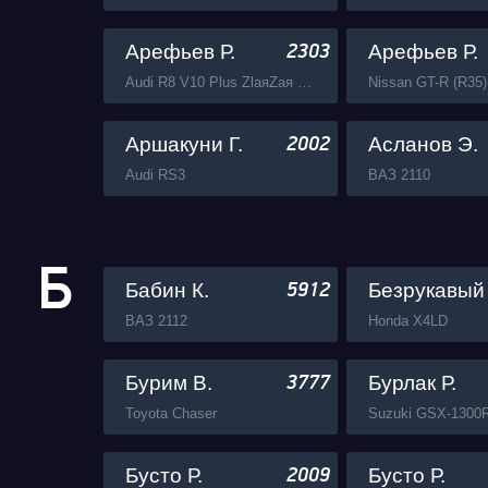
Арефьев Р.
Арефьев Р.
2303
Audi R8 V10 Plus ZlaяZaя Gosha Turbo Tech
Аршакуни Г.
Асланов Э.
2002
Audi RS3
ВАЗ 2110
Б
Бабин К.
Безрукавый
5912
ВАЗ 2112
Honda X4LD
Бурим В.
Бурлак Р.
3777
Toyota Chaser
Suzuki GSX-1300
Бусто Р.
Бусто Р.
2009