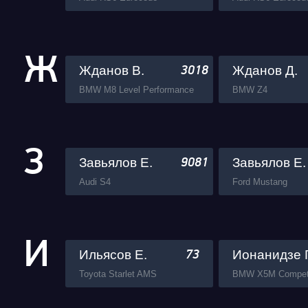
Ж
Жданов В.
Жданов Д.
3018
BMW M8 Level Performance
BMW Z4
З
Завьялов Е.
Завьялов Е.
9081
Audi S4
Ford Mustang
И
Ильясов Е.
Ионанидзе Г
73
Toyota Starlet AMS