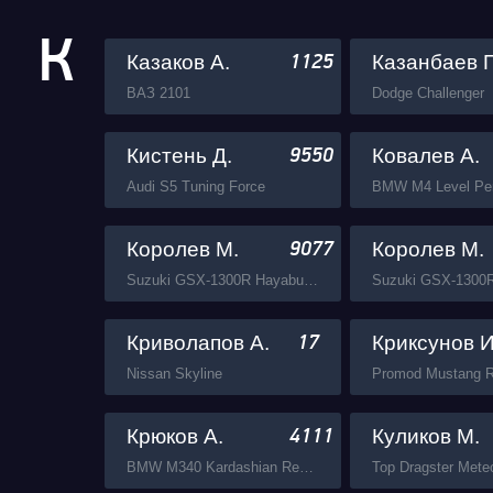
К
Казаков А.
Казанбаев П
1125
ВАЗ 2101
Dodge Challenger
Кистень Д.
Ковалев А.
9550
Audi S5 Tuning Force
BMW M4 Level Pe
Королев М.
Королев М.
9077
Suzuki GSX-1300R Hayabusa Busa Zone
Криволапов А.
Криксунов И
17
Nissan Skyline
Крюков А.
Куликов М.
4111
BMW M340 Kardashian Real Performance
Top Dragster Mete