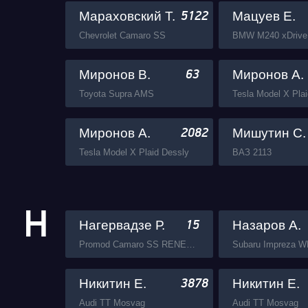
Мараховский Т.
Мацуев Е.
5122
Chevrolet Camaro SS
Миронов В.
Миронов А.
63
Toyota Supra AMS
Tesla Model X Pla
Миронов А.
Мишутин С.
2082
Tesla Model X Plaid Dessly
ВАЗ 2113
Н
Нагервадзе Р.
Назаров А.
15
Promod Camaro SS RENEGATT AMS
Subaru Impreza W
Никитин Е.
Никитин Е.
3878
Audi TT Mosvag
Audi TT Mosvag