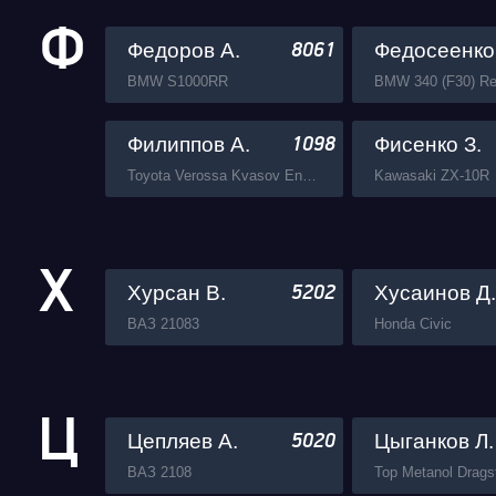
Ф
Федоров А.
Федосеенко 
8061
BMW S1000RR
Филиппов А.
Фисенко З.
1098
Toyota Verossa Kvasov Engineering
Kawasaki ZX-10R
Х
Хурсан В.
Хусаинов Д.
5202
ВАЗ 21083
Honda Civic
Ц
Цепляев А.
Цыганков Л.
5020
ВАЗ 2108