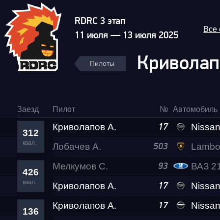
RDRC 3 этап
Все
11 июля — 13 июля 2025
Криволап
Пилоты
Заезд
Пилот
№
Автомобиль
Криволапов А.
Nissan
17
312
квал.
Лобачев А.
Lamborghini Huracan 
503
Мелкумов С.
ВАЗ 2101
93
426
квал.
Криволапов А.
Nissan
17
Криволапов А.
Nissan
17
136