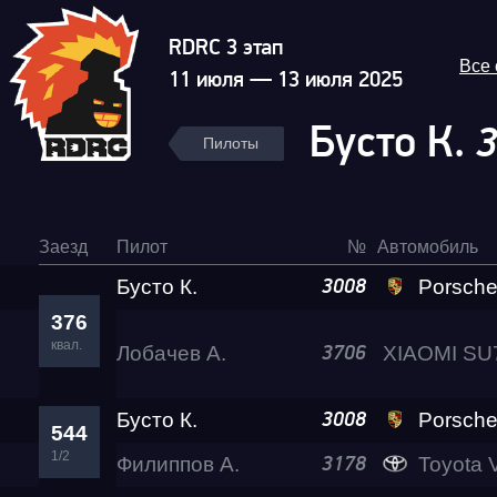
RDRC 3 этап
Все
11 июля — 13 июля 2025
Бусто К.
Пилоты
Заезд
Пилот
№
Автомобиль
Бусто К.
Porsche 911 Turbo 
3008
376
квал.
Лобачев А.
3706
Бусто К.
Porsche 911 Turbo 
3008
544
1/2
Филиппов А.
Toyota Verossa 
3178