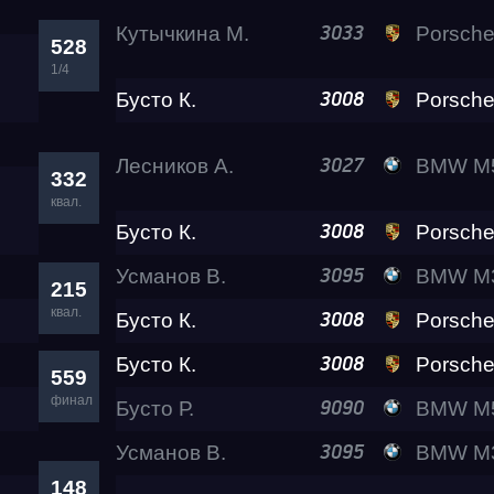
Кутычкина М.
Porsche 911 Turbo
3033
528
1/4
Бусто К.
Porsche 911 Turbo 
3008
Лесников А.
BMW M5 Lev
3027
332
квал.
Бусто К.
Porsche 911 Turbo 
3008
Усманов В.
BMW M3 A2
3095
215
квал.
Бусто К.
Porsche 911 Turbo 
3008
Бусто К.
Porsche 911 Turbo 
3008
559
финал
Бусто Р.
BMW M5 Competiti
9090
Усманов В.
BMW M3 A2
3095
148