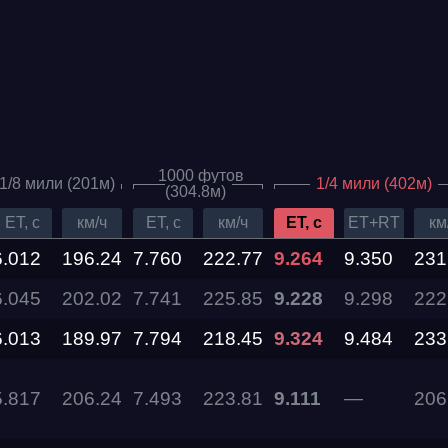
1000 футов
1/8 мили (201м)
1/4 мили (402м)
(304.8м)
ET, c
км/ч
ET, c
км/ч
ET, c
ET+RT
км
6.012
196.24
7.760
222.77
9.264
9.350
231
6.045
Дата проведения
202.02
7.741
225.85
9.228
9.298
222
6.013
189.97
7.794
218.45
9.324
9.484
233
03.10.2026 —
04.10.2026
5.817
206.24
7.493
223.81
9.111
—
206
12.09.2026 —
13.09.2026