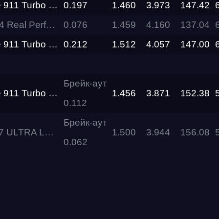
S STORM Ramon Performance
0.197
1.460
3.973
147.42
l Performance
0.076
1.459
4.160
137.04
RDRC
Racepark
S STORM Ramon Performance
0.212
1.512
4.057
147.00
Evolution
Racepark
Брейк-аут
S STORM Ramon Performance
1.456
3.871
152.38
RDRC
Racepark
0.112
Брейк-аут
RDRC
XIAOMI SU7 ULTRA Level Performance
1.500
3.944
156.08
RO
Racepark
0.062
RDRC
Racepark
Siberia
Dragway