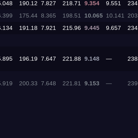
6.048
190.12
7.827
218.71
9.354
9.551
234
6.399
175.44
8.365
198.51
10.065
10.141
203
11.09.2026
6.134
191.18
7.921
215.96
9.445
9.657
234
05.09.2026 —
06.09.2026
5.895
196.19
7.647
221.88
9.148
—
238
28.08.2026 —
30.08.2026
5.919
200.33
7.648
221.81
9.153
—
239
27.08.2026
22.08.2026
14.08.2026 —
16.08.2026