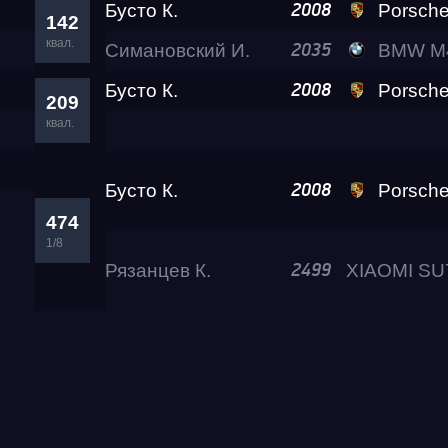
Бусто К.
Porsche 911 Turbo 
2008
142
квал.
Симановский И.
BMW M4 Rea
2035
Test & Tune PRO
Бусто К.
Porsche 911 Turbo 
2008
209
квал.
RDRC Юг 5 этап
Бусто К.
Porsche 911 Turbo 
2008
RDRC 2026 5 этап
474
1/8
Рязанцев К.
Test & Tune Super P
2499
Test & Tune PRO
RDRC Сибирь 4 этап