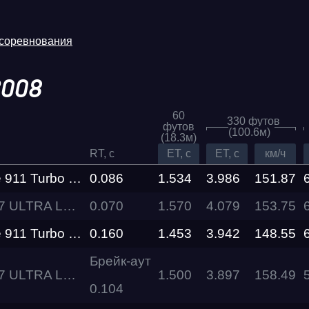
 соревнования
2008
60
330 футов
футов
(100.6м)
(18.3м)
RT, c
ET, c
ET, c
км/ч
S STORM Ramon Performance
0.086
1.534
3.986
151.87
XIAOMI SU7 ULTRA Level Performance
0.070
1.570
4.079
Трасса
153.75
S STORM Ramon Performance
0.160
1.453
3.942
148.55
Evolution
Racepark
Брейк-аут
XIAOMI SU7 ULTRA Level Performance
1.500
3.897
158.49
0.104
RDRC
026
Racepark