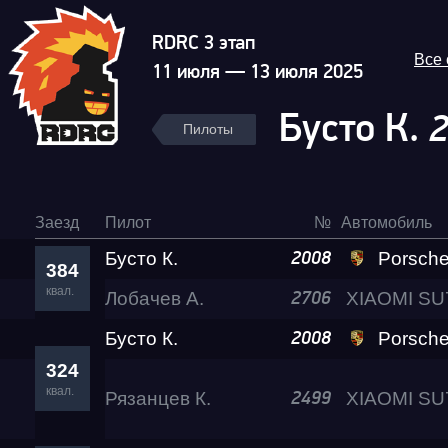
RDRC 3 этап
Все
11 июля — 13 июля 2025
Бусто К.
Пилоты
Заезд
Пилот
№
Автомобиль
Бусто К.
Porsche 911 Turbo 
2008
384
квал.
Лобачев А.
Гонка
2706
Бусто К.
Porsche 911 Turbo 
2008
RDRC Юг 6 этап
324
квал.
Рязанцев К.
2499
Суперкубок RDRC 2