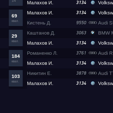
1/4
Малахов И.
Volkswagen C
3134
Малахов И.
Volkswagen C
3134
69
квал.
Кистень Д.
Audi S
9550
Каштанов Д.
BMW M24
3063
29
квал.
Малахов И.
Volkswagen C
3134
Романенко Л.
Audi 
3761
184
квал.
Малахов И.
Volkswagen C
3134
Никитин Е.
Audi T
3878
103
квал.
Малахов И.
Volkswagen C
3134