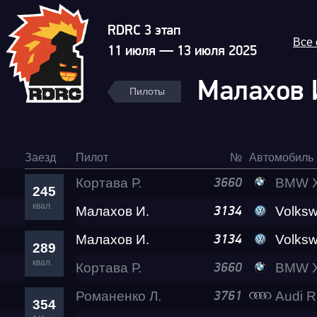
RDRC 3 этап
Все
11 июля — 13 июля 2025
Малахов 
Пилоты
Заезд
Пилот
№
Автомобиль
Кортава Р.
BMW X5 M (F
3660
245
квал.
Малахов И.
Volkswagen C
3134
Малахов И.
Volkswagen C
3134
289
квал.
Кортава Р.
BMW X5 M (F
3660
Романенко Л.
Audi 
3761
354