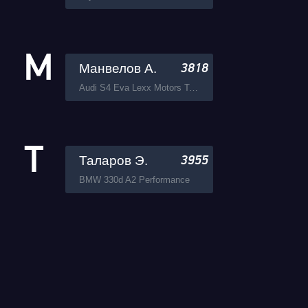
М
Манвелов А.
3818
Audi S4 Eva Lexx Motors Team
Т
Таларов Э.
3955
BMW 330d A2 Performance