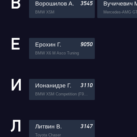
В
Ворошилов А.
Вучичевич 
3545
BMW X5M
Е
Ерохин Г.
9050
BMW X6 M Asco Tuning
И
Ионанидзе Г.
3110
BMW X5M Competition (F95) Asco Tuning
Л
Литвин В.
3147
Toyota Chaser