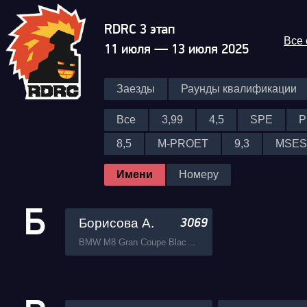
RDRC 3 этап
Все
11 июля — 13 июля 2025
Заезды
Раунды квалификации
Все
3,99
4,5
SPE
P
8,5
M-PROET
9,3
MSES
Имени
Номеру
Б
Борисова А.
3069
BMW M8 Gran Coupe Black Mamba Ramon Performance