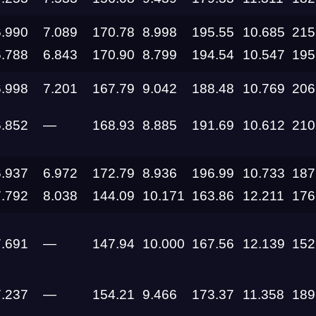
11.09.2026
6.990
7.089
170.78
8.998
195.55
10.685
215
05.09.2026 —
6.788
6.843
170.90
8.799
194.54
10.547
195
06.09.2026
6.998
7.201
167.79
9.042
188.48
10.769
206
28.08.2026 —
30.08.2026
6.852
—
168.93
8.885
191.69
10.612
210
27.08.2026
6.937
6.972
172.79
8.936
196.99
10.733
187
7.792
8.038
144.09
10.171
163.86
12.211
176
22.08.2026
7.691
—
147.94
10.000
167.56
12.139
152
14.08.2026 —
16.08.2026
7.237
—
154.21
9.466
173.37
11.358
189
14.08.2026 —
16.08.2026