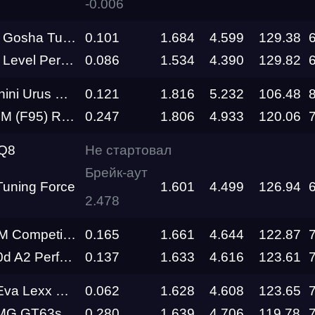
-0.006
a Turbo Tech
0.101
1.684
4.599
129.38
l Performance
0.086
1.534
4.390
129.82
us Performante
0.121
1.816
5.232
106.48
Ramon Performance
0.247
1.806
4.933
120.06
 Q8
Не стартовал
Брейк-аут
Трасса
Tuning Force
1.601
4.499
126.94
2.478
Evolution
Racepark
n (F95) Asco Tuning
0.165
1.661
4.644
122.87
 Performance
0.137
1.633
4.616
123.61
RDRC
026
Racepark
xx Motors Team
0.062
1.628
4.608
123.65
Mercedes-AMG GT63s Asco Tuning
0.280
1.639
4.706
119.78