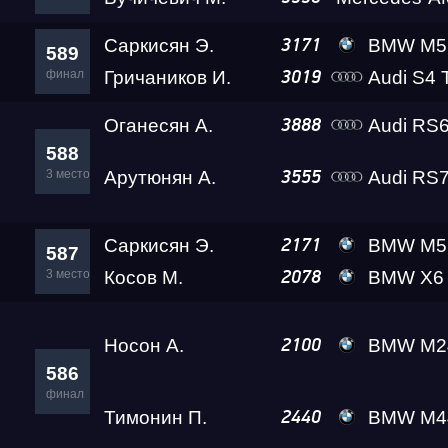
Test & Tune PRO
Саркисян Э.
BMW M5 Gosh
3171
589
финал
Гричаников И.
Audi S4 
3019
RDRC Юг 5 этап
Оганесян А.
Audi RS
3888
RDRC 2026 5 этап
588
3 место
Арутюнян А.
Audi RS7
3555
Test & Tune Super P
Саркисян Э.
BMW M5 Gosh
2171
587
3 место
Косов М.
BMW X6 
2078
Test & Tune PRO
Носон А.
BMW M2
2100
RDRC Сибирь 4 этап
586
финал
Тимонин П.
BMW M440I 
2440
Сибирь Гандикап