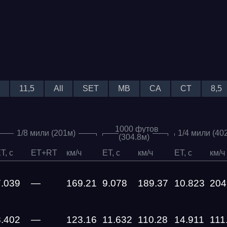
11,5
All
SET
MB
CA
CT
8,5
1000 футов
1/8 мили (201м)
1/4 мили (40
(304.8м)
T, c
ET+RT
км/ч
ET, c
км/ч
ET, c
км/ч
7.039
—
169.21
9.078
189.37
10.823
204
8.402
—
123.16
11.632
110.28
14.911
111