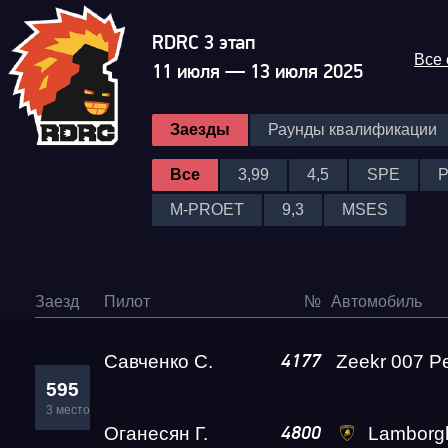
RDRC 3 этап
Все
11 июля — 13 июля 2025
Заезды
Раунды квалификации
Все
3,99
4,5
SPE
M-PROET
9,3
MSES
Заезд
Пилот
№
Автомобиль
Савченко С.
4177
595
3 место
Оганесян Г.
Lamborghini Ur
4800