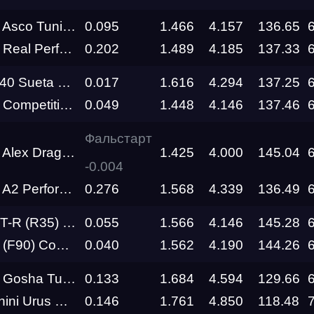
sco Tuning
0.095
1.466
4.157
136.65
Siberia
я
Dragway
 Performance
0.202
1.489
4.185
137.33
Siberia
a Performance
0.017
1.616
4.294
137.25
о федерального округа
Dragway
 Ramon Performance
0.049
1.448
4.146
137.46
RDRC
Фальстарт
Racepark
x Drag Team
1.425
4.000
145.04
-0.004
RDRC
RO
Performance
0.276
1.568
4.339
136.49
Racepark
al Performance R1000+
0.055
1.566
4.146
145.28
RDRC
Racepark
petition OFFWARE
0.040
1.562
4.190
144.26
RDRC
a Turbo Tech
0.133
1.684
4.594
129.66
26
Racepark
us Performante
0.146
1.761
4.850
118.48