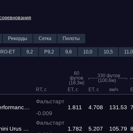
 соревнования
Рекорды
Сетка
Пилоты
PRO-ET
9,2
P9,2
9,6
10,0
10,5
11,0
60
330 футов
футов
(100.6м)
(18.3м)
RT, c
ET, c
ET, c
км/ч
E
Фальстарт
Zeekr 007 Performance Gosha Turbo Tech
1.811
4.708
131.53
-0.009
Фальстарт
us Performante
1.782
5.207
105.79