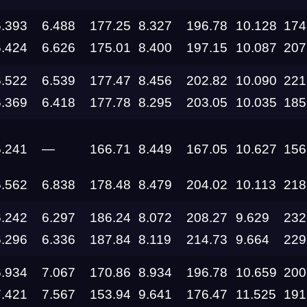
6.393
6.488
177.25
8.327
196.78
10.128
174
14.08.2026 —
16.08.2026
6.424
6.626
175.01
8.400
197.15
10.087
207
14.08.2026 —
6.522
6.539
177.47
8.456
202.82
10.090
221
16.08.2026
6.369
6.418
177.78
8.295
203.05
10.035
185
07.08.2026 —
09.08.2026
6.241
—
166.71
8.449
167.05
10.627
156
06.08.2026
6.562
6.838
178.48
8.479
204.02
10.113
218
6.242
6.297
186.24
8.072
208.27
9.629
232
01.08.2026
6.296
6.336
187.84
8.119
214.73
9.664
229
25.07.2026 —
6.934
7.067
170.86
8.934
196.78
10.659
200
26.07.2026
7.421
7.567
153.94
9.641
176.47
11.525
191