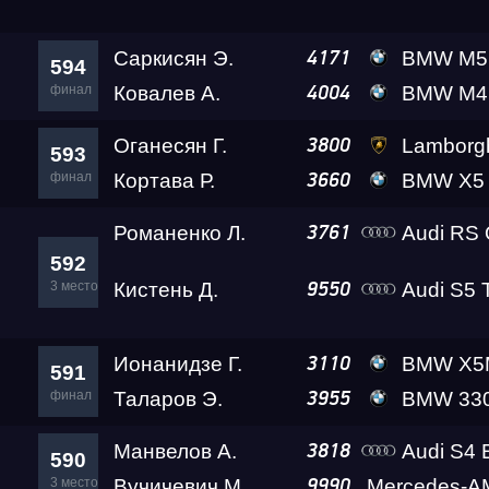
Саркисян Э.
BMW M5 Gosh
4171
594
финал
Ковалев А.
BMW M4 Leve
4004
Оганесян Г.
Lamborghini Ur
3800
593
финал
Кортава Р.
BMW X5 M (F95) 
3660
Романенко Л.
Audi RS
3761
592
Гонка
3 место
Кистень Д.
Audi S5 
9550
RDRC Юг 6 этап
Ионанидзе Г.
BMW X5M Competitio
3110
591
финал
Таларов Э.
BMW 330d A2
3955
Суперкубок RDRC 2
Манвелов А.
Audi S4 Eva Le
3818
590
3 место
Вучичевич М.
9990