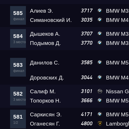
Алиев Э.
BMW M3 A
3717
585
Кубок Алтайского кра
финал
Симановский И.
BMW M4 Real
3035
Дышеков А.
BMW M340 Suet
3707
Чемпионат Сибирског
584
3 место
Подымов Д.
BMW M3 Competition
3770
RDRC 2026 4 этап
Данилов С.
BMW M5 Ale
3585
583
финал
Test & Tune Super P
Доровских Д.
BMW M4 A2 
3044
Салиф М.
Nissan GT-R (R35) Re
3101
582
Test & Tune PRO
3 место
Топорков Н.
BMW M5 (F90) Com
3666
Саркисян Э.
BMW M5 Gosh
4171
Московская Миля 20
581
1/2
Оганесян Г.
Lamborghini Ur
4800