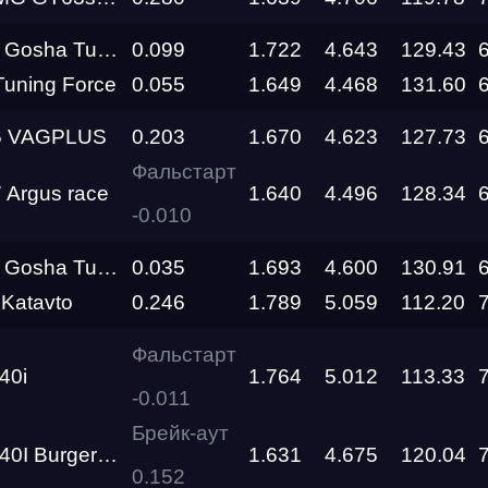
RDRC
Racepark
a Turbo Tech
0.099
1.722
4.643
129.43
Evolution
Tuning Force
0.055
1.649
4.468
131.60
Racepark
6 VAGPLUS
0.203
1.670
4.623
127.73
RDRC
Фальстарт
Racepark
 Argus race
1.640
4.496
128.34
-0.010
RDRC
RO
Racepark
a Turbo Tech
0.035
1.693
4.600
130.91
Katavto
0.246
1.789
5.059
112.20
RDRC
Racepark
Фальстарт
40i
1.764
5.012
113.33
Siberia
-0.011
Dragway
Брейк-аут
BurgerTuning
1.631
4.675
120.04
Siberia
0.152
Dragway