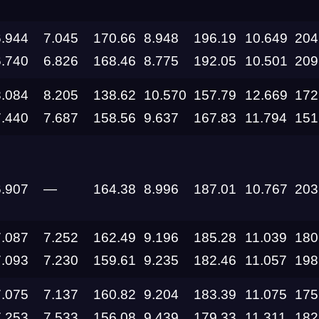
6.944
7.045
170.66
8.948
196.19
10.649
204
6.740
6.826
168.46
8.775
192.05
10.501
209
8.084
8.205
138.62
10.570
157.79
12.669
172
7.440
7.687
158.56
9.637
167.83
11.794
151
Дата проведения
6.907
—
164.38
8.996
187.01
10.767
203
03.10.2026 —
04.10.2026
7.087
7.252
162.49
9.196
185.28
11.039
180
7.093
7.230
159.61
9.235
182.46
11.057
198
12.09.2026 —
13.09.2026
7.075
7.137
160.82
9.204
183.39
11.075
175
7.253
7.533
156.08
9.439
179.33
11.311
182