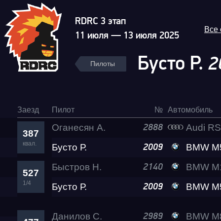
RDRC 3 этап
Все
11 июля — 13 июля 2025
Бусто Р.
2
Пилоты
Заезд
Пилот
№
Автомобиль
Оганесян А.
Audi R
2888
387
квал.
Бусто Р.
BMW M5 Ramon P
2009
Быстров Н.
BMW M140I R
2140
527
1/4
Бусто Р.
BMW M5 Ramon P
2009
Данилов С.
BMW M8 Al
2989