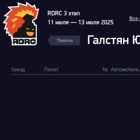
RDRC 3 этап
Все
11 июля — 13 июля 2025
Галстян 
Пилоты
Заезд
Пилот
№
Автомобиль
Гонка
RDRC Юг 6 этап
Суперкубок RDRC 2