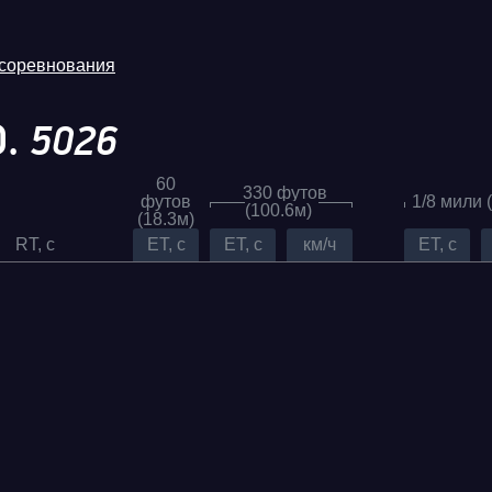
 соревнования
Ю.
5026
60
330 футов
футов
1/8 мили 
(100.6м)
(18.3м)
RT, c
ET, c
ET, c
км/ч
ET, c
Трасса
Evolution
Racepark
RDRC
026
Racepark