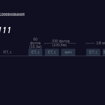
 соревнования
111
60
330 футов
футов
1/8 
(100.6м)
(18.3м)
RT, c
ET, c
ET, c
км/ч
ET, c
Трасса
Evolution
Racepark
RDRC
026
Racepark