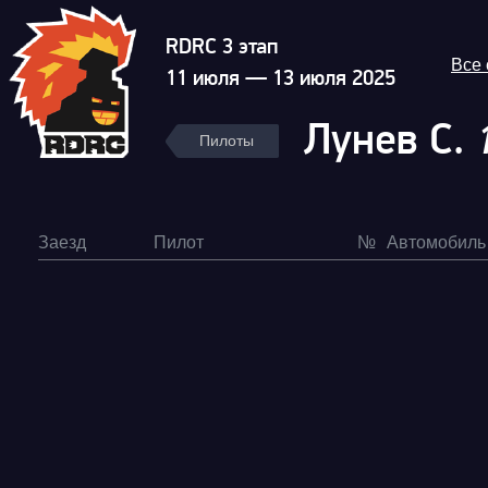
RDRC 3 этап
Все
11 июля — 13 июля 2025
Лунев С.
Пилоты
Заезд
Пилот
№
Автомобиль
Гонка
RDRC Юг 6 этап
Суперкубок RDRC 2