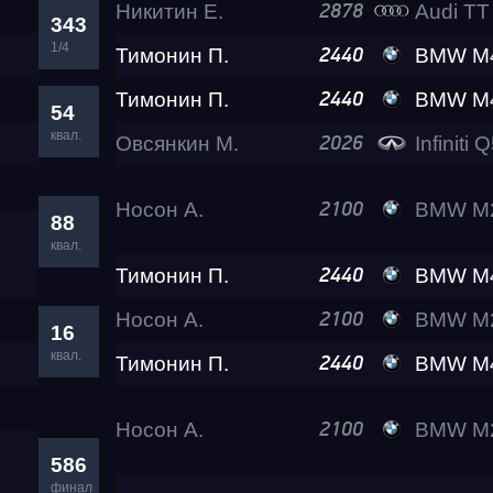
Никитин Е.
Audi TT
2878
343
1/4
Тимонин П.
BMW M440I
2440
Тимонин П.
BMW M440I
2440
54
квал.
Овсянкин М.
Infiniti 
2026
Носон А.
BMW M2
2100
88
квал.
Тимонин П.
BMW M440I
2440
Носон А.
BMW M2
2100
16
квал.
Тимонин П.
BMW M440I
2440
Носон А.
BMW M2
2100
586
финал