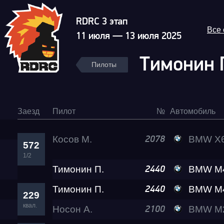
RDRC 3 этап
Все
11 июля — 13 июля 2025
Тимонин 
Пилоты
Заезд
Пилот
№
Автомобиль
Косов М.
BMW X6 
2078
572
1/2
Тимонин П.
BMW M440I
2440
Тимонин П.
BMW M440I
2440
229
квал.
Носон А.
BMW M2
2100