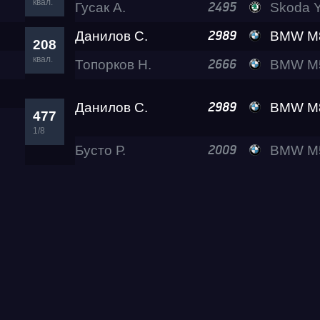
квал.
Гусак А.
Skoda Ye
2495
Данилов С.
BMW M8 Al
2989
208
квал.
Топорков Н.
BMW M5 (F90) C
2666
Данилов С.
BMW M8 Al
2989
477
1/8
Бусто Р.
BMW M5 Ramon P
2009