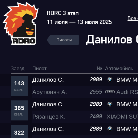
RDRC 3 этап
Все
11 июля — 13 июля 2025
Данилов 
Пилоты
Заезд
Пилот
№
Автомобиль
Данилов С.
BMW M8 Al
2989
143
квал.
Арутюнян А.
Audi RS
2555
Данилов С.
BMW M8 Al
2989
385
квал.
Рязанцев К.
2499
Данилов С.
BMW M8 Al
2989
322