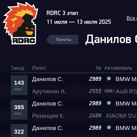
RDRC 3 этап
Все
11 июля — 13 июля 2025
Данилов 
Пилоты
Заезд
Пилот
№
Автомобиль
Данилов С.
BMW M8 Al
2989
143
квал.
Арутюнян А.
Audi RS
2555
Данилов С.
BMW M8 Al
2989
385
квал.
Рязанцев К.
2499
Данилов С.
BMW M8 Al
2989
322