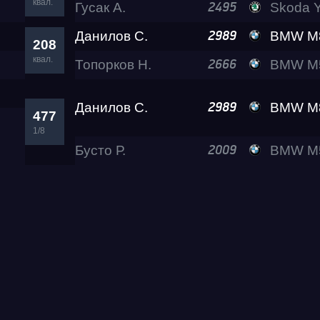
квал.
Гусак А.
Skoda Ye
2495
Данилов С.
BMW M8 Al
2989
208
квал.
Топорков Н.
BMW M5 (F90) C
2666
Данилов С.
BMW M8 Al
2989
477
1/8
Бусто Р.
BMW M5 Ramon P
2009