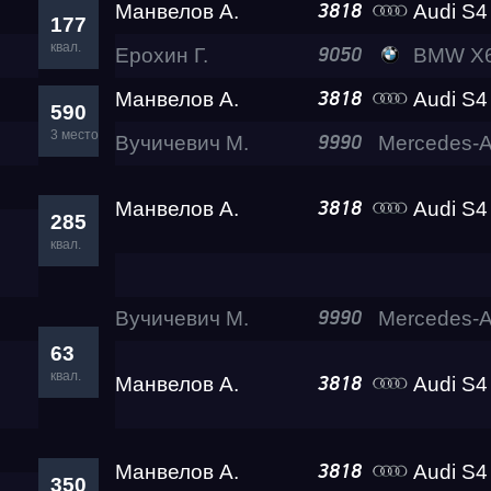
Манвелов А.
Audi S4 Eva 
3818
177
квал.
Ерохин Г.
BMW X6 M 
9050
Манвелов А.
Audi S4 Eva 
3818
590
3 место
Вучичевич М.
9990
Манвелов А.
Audi S4 Eva 
3818
285
квал.
Вучичевич М.
9990
63
квал.
Манвелов А.
Audi S4 Eva 
3818
Манвелов А.
Audi S4 Eva 
3818
350