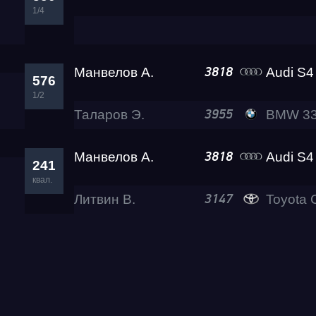
1/4
Манвелов А.
Audi S4 Eva 
3818
576
1/2
Таларов Э.
BMW 330d A
3955
Манвелов А.
Audi S4 Eva 
3818
241
квал.
Литвин В.
Toyota 
3147