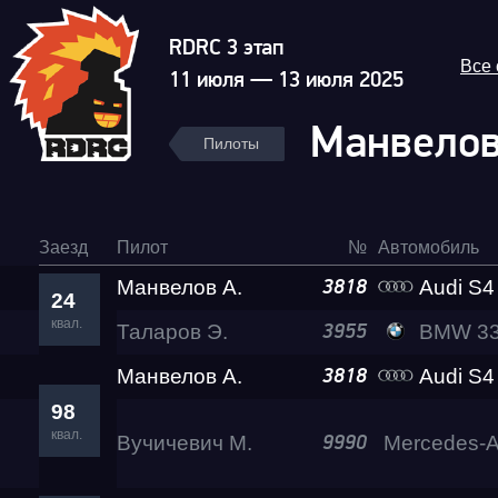
RDRC 3 этап
Все
11 июля — 13 июля 2025
Манвелов
Пилоты
Заезд
Пилот
№
Автомобиль
Манвелов А.
Audi S4 Eva 
3818
24
квал.
Таларов Э.
BMW 330d A
3955
Манвелов А.
Audi S4 Eva 
3818
98
квал.
Вучичевич М.
9990