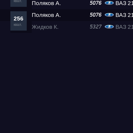
квал.
Поляков А.
ВАЗ 2
5076
Поляков А.
ВАЗ 2
5076
Test & Tune PRO
256
квал.
Жидков К.
ВАЗ 2
5327
RDRC Юг 5 этап
RDRC 2026 5 этап
Test & Tune Super P
Test & Tune PRO
RDRC Сибирь 4 этап