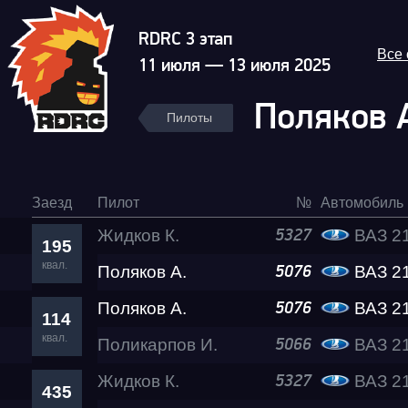
RDRC 3 этап
Все
11 июля — 13 июля 2025
Поляков 
Пилоты
Заезд
Пилот
№
Автомобиль
Жидков К.
ВАЗ 2
5327
195
квал.
Поляков А.
Гонка
ВАЗ 2
5076
Поляков А.
ВАЗ 2
5076
114
RDRC Юг 6 этап
квал.
Поликарпов И.
ВАЗ 21
5066
Жидков К.
ВАЗ 2
5327
435
Суперкубок RDRC 2