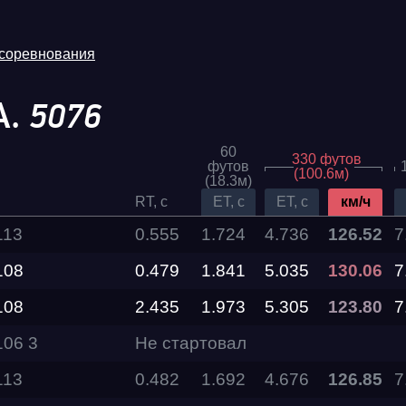
 соревнования
А.
5076
60
330 футов
футов
(100.6м)
(18.3м)
RT, c
ET, c
ET, c
км/ч
113
0.555
1.724
4.736
126.52
7
108
0.479
1.841
5.035
Трасса
130.06
7
108
2.435
1.973
5.305
123.80
7
Evolution
Racepark
06 3
Не стартовал
113
0.482
1.692
4.676
126.85
7
RDRC
026
Racepark