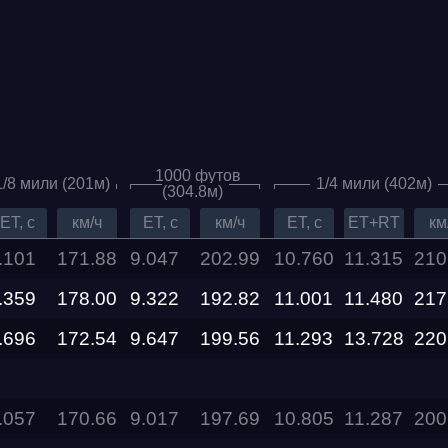
1000 футов
1/8 мили (201м)
1/4 мили (402м)
(304.8м)
ET, c
км/ч
ET, c
км/ч
ET, c
ET+RT
км
.101
171.88
9.047
202.99
10.760
11.315
210
.359
Дата проведения
178.00
9.322
192.82
11.001
11.480
217
.696
172.54
9.647
199.56
11.293
13.728
220
03.10.2026 —
04.10.2026
.057
170.66
9.017
197.69
10.805
11.287
200
12.09.2026 —
13.09.2026