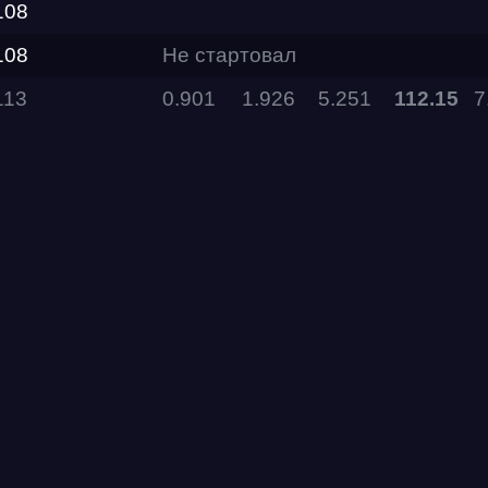
108
108
Не стартовал
RDRC
Racepark
113
0.901
1.926
5.251
112.15
7
Evolution
Racepark
RDRC
Racepark
RDRC
RO
Racepark
RDRC
Racepark
Siberia
Dragway